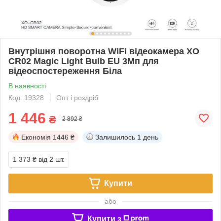
Внутрішня поворотна WiFi відеокамера XO
CR02 Magic Light Bulb EU 3Мп для
відеоспостереження Біла
В наявності
Код: 19328
Опт і роздріб
1 446
₴
2 892 ₴
Економія
1446 ₴
Залишилось
1 день
1 373 ₴
від 2 шт.
Купити
або
Купити з