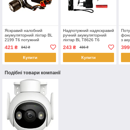
Яскравий налобний
Надпотужний надяскравий
Поту
акумуляторний ліхтар BL
ручний акумуляторний
фона
2199 T6 потужний
ліхтар BL T8626 T6
з ак
ліхтарик на голову Zoom
протиударний ліхтарик
вел
421
243
399
₴
₴
842 ₴
486 ₴
2х18650
Zoom 18650
акум
Купити
Купити
Подібні товари компанії