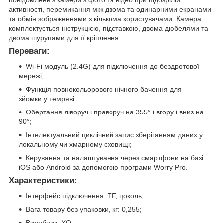
повідомлень з камери з фото та відео при підозрілій
активності, перемикання між двома та одинарними екранами
та обмін зображеннями з кількома користувачами. Камера
комплектується інструкцією, підставкою, двома дюбелями та
двома шурупами для її кріплення.
Переваги:
Wi-Fi модуль (2.4G) для підключення до бездротової
мережі;
Функція повнокольорового нічного бачення для
зйомки у темряві
Обертання ліворуч і праворуч на 355° і вгору і вниз на
90°;
Інтелектуальний циклічний запис зберіганням даних у
локальному чи хмарному сховищі;
Керування та налаштування через смартфони на базі
iOS або Android за допомогою програми Worry Pro.
Характеристики:
Інтерфейс підключення: TF, цоколь;
Вага товару без упаковки, кг: 0,255;
Виробник: XO;