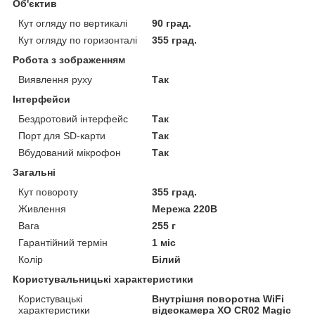
Об'єктив
Кут огляду по вертикалі
90 град.
Кут огляду по горизонталі
355 град.
Робота з зображенням
Виявлення руху
Так
Інтерфейси
Бездротовий інтерфейс
Так
Порт для SD-карти
Так
Вбудований мікрофон
Так
Загальні
Кут повороту
355 град.
Живлення
Мережа 220В
Вага
255 г
Гарантійний термін
1 міс
Колір
Білий
Користувальницькі характеристики
Користувацькі
Внутрішня поворотна WiFi
характеристики
відеокамера XO CR02 Magic