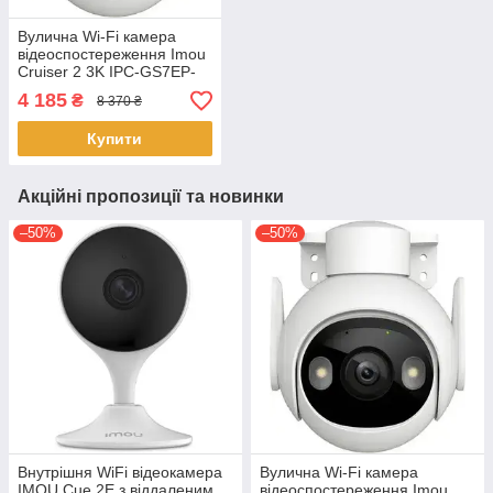
Вулична Wi-Fi камера
відеоспостереження Imou
Cruiser 2 3K IPC-GS7EP-
5M0WE 5 МП 2880×1620
4 185
₴
8 370 ₴
поворотна 340° Біла
Купити
Акційні пропозиції та новинки
–50%
–50%
Внутрішня WiFi відеокамера
Вулична Wi-Fi камера
IMOU Cue 2E з віддаленим
відеоспостереження Imou