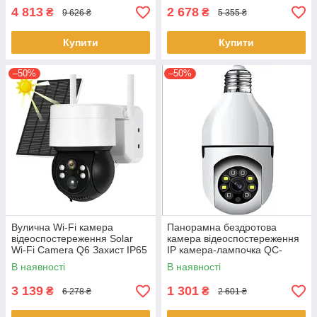
4 813
2 678
₴
₴
9 626 ₴
5 355 ₴
Купити
Купити
–50%
–50%
Вулична Wi-Fi камера
Панорамна бездротова
відеоспостереження Solar
камера відеоспостереження
Wi-Fi Camera Q6 Захист IP65
IP камера-лампочка QC-
Сонячна батарея Білий
ZR006 WiFi камера в патрон
В наявності
В наявності
E27 White
3 139
1 301
₴
₴
6 278 ₴
2 601 ₴