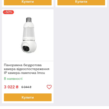
Купити
Купити
–50%
Панорамна бездротова
камера відеоспостереження
IP камера-лампочка Imou
IPC-S6DP-5M0WEB-E27
В наявності
White
3 022
₴
6 044 ₴
Купити