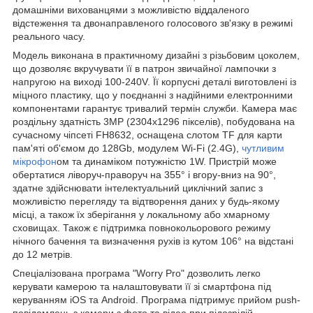
домашніми вихованцями з можливістю віддаленого
відстеження та двонаправленого голосового зв'язку в режимі
реального часу.
Модель виконана в практичному дизайні з різьбовим цоколем,
що дозволяє вкручувати її в патрон звичайної лампочки з
напругою на виході 100-240V. Її корпусні деталі виготовлені із
міцного пластику, що у поєднанні з надійними електронними
компонентами гарантує тривалий термін служби. Камера має
роздільну здатність 3MP (2304х1296 пікселів), побудована на
сучасному чіпсеті FH8632, оснащена слотом TF для карти
пам'яті об'ємом до 128Gb, ​​модулем Wi-Fi (2.4G),
чутливим
мікрофон
ом та динаміком потужністю 1W. Пристрій може
обертатися ліворуч-праворуч на 355° і вгору-вниз на 90°,
здатне здійснювати інтелектуальний циклічний запис з
можливістю перегляду та відтворення даних у будь-якому
місці, а також їх зберігання у локальному або хмарному
сховищах. Також є підтримка повнокольорового режиму
нічного бачення та визначення рухів із кутом 106° на відстані
до 12 метрів.
Спеціалізована програма "Worry Pro" дозволить легко
керувати камерою та налаштовувати її зі смартфона під
керуванням iOS та Android. Програма підтримує прийом push-