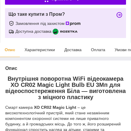
Що таке купити з Пром?
Замовлення під захистом
Доступна доставка
Опис
Характеристики
Доставка
Оплата
Умови п
Опис
Внутрішня поворотна WiFi відеокамера
XO CR02 Magic Light Bulb EU 3Мп для
відеоспостереження Біла — виготовлена
​​з міцного пластик
у
Смарт камера
XO CR02 Magic Light
– це
високотехнологічний пристрій, який стане незамінним
компонентом охоронної системи не лише приватного
будинку, а й громадських місць. До того ж, його розширений
функціонал спростить нагляд за дітьми, старими та