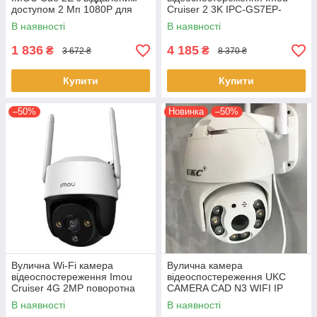
доступом 2 Мп 1080P для
Cruiser 2 3K IPC-GS7EP-
iOS та Android Відео няня
5M0WE 5 МП 2880×1620
В наявності
В наявності
поворотна 340° Біла
1 836
4 185
₴
₴
3 672 ₴
8 370 ₴
Купити
Купити
–50%
Новинка
–50%
Вулична Wi-Fi камера
Вулична камера
відеоспостереження Imou
відеоспостереження UKC
Cruiser 4G 2MP поворотна
CAMERA CAD N3 WIFI IP
355° Full HD Сирена Біла
поворотна з віддаленим
В наявності
В наявності
доступом