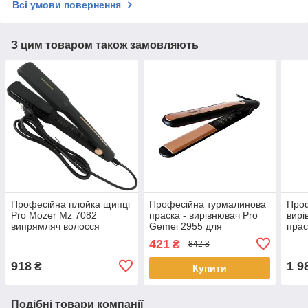
Всі умови повернення
З цим товаром також замовляють
Професійна плойка щипці
Професійна турмалинова
Проф
Pro Mozer Mz 7082
праска - вирівнювач Pro
вирі
випрямляч волосся
Gemei 2955 для
прас
прасочку для волосся
випрямлення волосся -
стай
421
₴
842 ₴
стайлер
918
1 9
₴
Купити
Подібні товари компанії