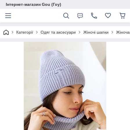
Інтернет-магазин Gou (Гоу)
Категорії
Одяг та аксесуари
Жіночі шапки
Жіноча