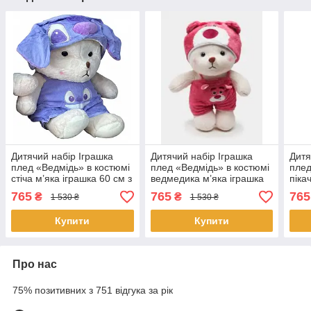
Дитячий набір Іграшка
Дитячий набір Іграшка
Дитя
плед «Ведмідь» в костюмі
плед «Ведмідь» в костюмі
плед
стіча м’яка іграшка 60 см з
ведмедика м’яка іграшка
піка
пледом 1,20 × 1,50 м
60 см з пледом 1,20 ×
з пл
765
765
765
₴
₴
1 530 ₴
1 530 ₴
1,50 м
Купити
Купити
Про нас
75% позитивних з 751 відгука за рік