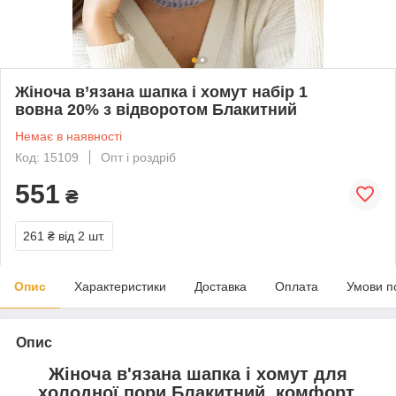
Жіноча в’язана шапка і хомут набір 1
вовна 20% з відворотом Блакитний
Немає в наявності
Код: 15109
Опт і роздріб
551
₴
261 ₴
від 2 шт.
Опис
Характеристики
Доставка
Оплата
Умови п
Опис
Жіноча в'язана шапка і хомут для
холодної пори
Блакитний
, комфорт,