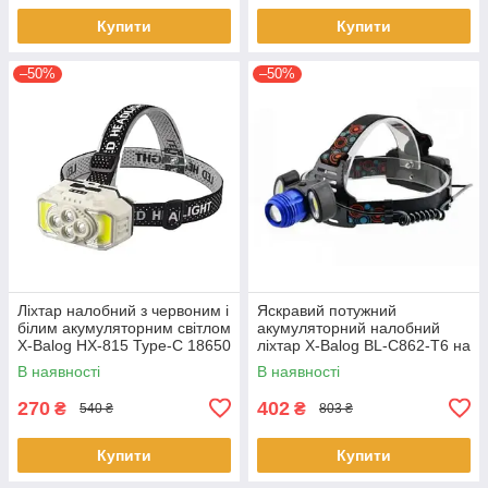
Купити
Купити
–50%
–50%
Ліхтар налобний з червоним і
Яскравий потужний
білим акумуляторним світлом
акумуляторний налобний
X-Balog HX-815 Type-C 18650
ліхтар X-Balog BL-C862-T6 на
голову із зарядкою 2x18650
В наявності
В наявності
XPE+COB
270
402
₴
₴
540 ₴
803 ₴
Купити
Купити