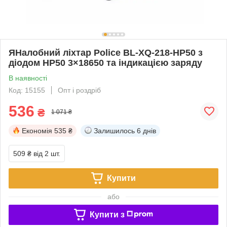
ЯНалобний ліхтар Police BL-XQ-218-HP50 з
діодом HP50 3×18650 та індикацією заряду
В наявності
Код: 15155
Опт і роздріб
536
₴
1 071 ₴
Економія
535 ₴
Залишилось
6 днів
509 ₴
від 2 шт.
Купити
або
Купити з