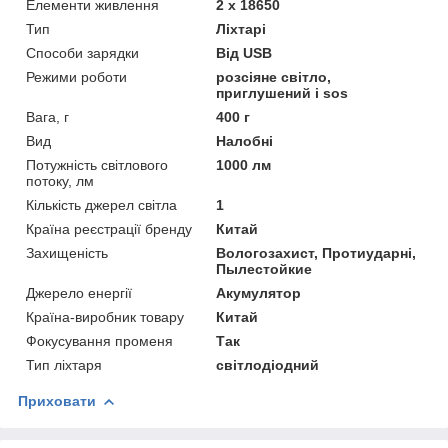
Елементи живлення
2 х 18650
Тип
Ліхтарі
Способи зарядки
Від USB
Режими роботи
розсіяне світло,
приглушений і sos
Вага, г
400 г
Вид
Налобні
Потужність світлового
1000 лм
потоку, лм
Кількість джерел світла
1
Країна реєстрації бренду
Китай
Захищеність
Вологозахист, Протиударні,
Пылестойкие
Джерело енергії
Акумулятор
Країна-виробник товару
Китай
Фокусування променя
Так
Тип ліхтаря
світлодіодний
Приховати