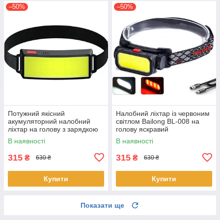
–50%
–50%
Потужний якісний
Налобний ліхтар із червоним
акумуляторний налобний
світлом Bailong BL-008 на
ліхтар на голову з зарядкою
голову яскравий
BL-F007 COB на чоло для
акумуляторний СОВ CREE
В наявності
В наявності
нічної рибалки
вологозахист micro USB
315
315
₴
₴
630 ₴
630 ₴
Купити
Купити
Показати ще