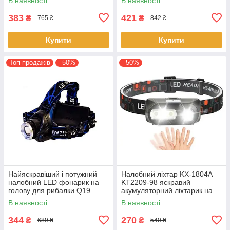
В наявності
В наявності
18650 х 2 USB
383
421
₴
₴
765 ₴
842 ₴
Купити
Купити
Топ продажів
–50%
–50%
Найяскравіший і потужний
Налобний ліхтар KX-1804A
налобний LED фонарик на
KT2209-98 яскравий
голову для рибалки Q19
акумуляторний ліхтарик на
акумуляторний 18650 з
голову з датчиком руху
В наявності
В наявності
сенсором
XPE+COB 18650
344
270
₴
₴
689 ₴
540 ₴