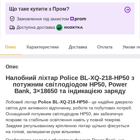
Що таке купити з Пром?
Замовлення під захистом
Доступна доставка
Опис
Характеристики
Доставка
Оплата
Умови п
Опис
Налобний ліхтар Police BL-XQ-218-HP50 з
потужним світлодіодом HP50, Power
Bank, 3×18650 та індикацією заряду
Лобовий ліхтар
Police BL-XQ-218-HP50
– це надійне джерело
світла для активного відпочинку, роботи та побутових потреб.
Оснащений потужним світлодіодом HP50, він забезпечує
яскраве та стабільне освітлення навіть у повній темряві.
Завдяки регульованому кріпленню ліхтар щільно фіксується
на голові, залишаючи руки вільними.