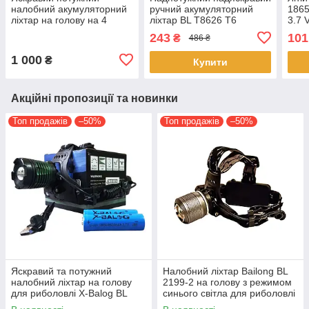
налобний акумуляторний
ручний акумуляторний
1865
ліхтар на голову на 4
ліхтар BL T8626 T6
3.7 V
режими роботи Headlamp-
протиударний ліхтарик
243
101
₴
486 ₴
HL2-1006
Zoom 18650
1 000
₴
Купити
Акційні пропозиції та новинки
Топ продажів
–50%
Топ продажів
–50%
Яскравий та потужний
Налобний ліхтар Bailong BL
налобний ліхтар на голову
2199-2 на голову з режимом
для риболовлі X-Balog BL
синього світла для риболовлі
2188 T6 акумуляторний
грибників Zoom