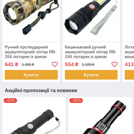
Ручний протиударний
Кишеньковий ручний
Ліхт
акумуляторний ліхтар RB-
акумуляторний ліхтар RB-
акум
264 ліхтарик із зумом
244 ліхтарик із зумом
кише
Zoom P50 18650 або
P90+COB Zoom Micro-USB
поту
641
554
413
₴
₴
1 283 ₴
1 109 ₴
3*AAA Micro-USB
Micr
Купити
Купити
Акційні пропозиції та новинки
–50%
–50%