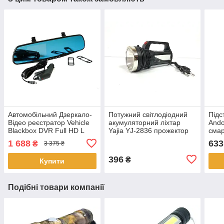
Автомобільний Дзеркало-
Потужний світлодіодний
Підс
Відео реєстратор Vehicle
акумуляторний ліхтар
And
Blackbox DVR Full HD L
Yajia YJ-2836 прожектор
смар
6000 Чорний
переносний ліхтар для
Айфо
1 688
633
₴
3 375 ₴
охорони
тел
396
₴
Купити
Подібні товари компанії