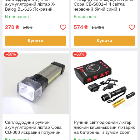
акумуляторний ліхтар X-
Coba CB-S001-4 4 світла
Balog BL-616 Яскравий
червоний білий синій з
потужний якісний ліхтарик з
індикатором заряду з
В наявності
В наявності
зумом zoom
ремінцем Чорний
270
574
₴
₴
540 ₴
1 148 ₴
Купити
Купити
–50%
–50%
Світлодіодний ручний
Ручний світлодіодний ліхтар
акумуляторний ліхтар Сова
якісний кишеньковий ліхтарик
СВ-888 яскравий потужний
на батарейці із зумом zoom
якісний ліхтарик
RB-206
В наявності
В наявності