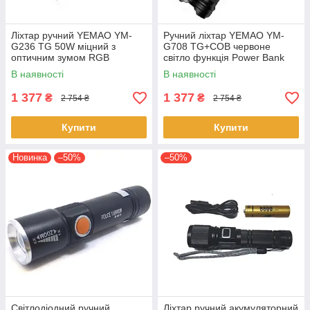
Ліхтар ручний YEMAO YM-
Ручний ліхтар YEMAO YM-
G236 TG 50W міцний з
G708 TG+COB червоне
оптичним зумом RGB
світло функція Power Bank
підсвічування Чорний
акумулятор 26650 Чорний
В наявності
В наявності
1 377
1 377
₴
₴
2 754 ₴
2 754 ₴
Купити
Купити
Новинка
–50%
–50%
Світлодіодний ручний
Ліхтар ручний акумуляторний