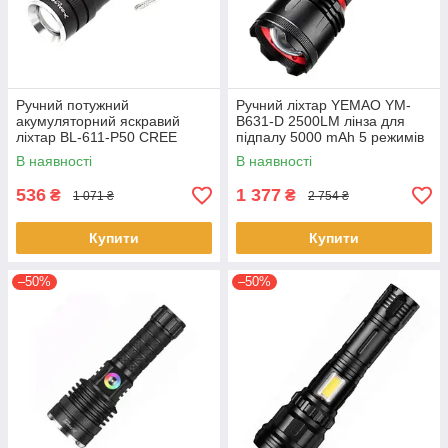
Ручний потужний
Ручний ліхтар YEMAO YM-
акумуляторний яскравий
B631-D 2500LM лінза для
ліхтар BL-611-P50 CREE
підпалу 5000 mAh 5 режимів
XHP50 світлодіодний ліхтарик
роботи Чорний
В наявності
В наявності
18650
536
1 377
₴
₴
1 071 ₴
2 754 ₴
Купити
Купити
–50%
–50%