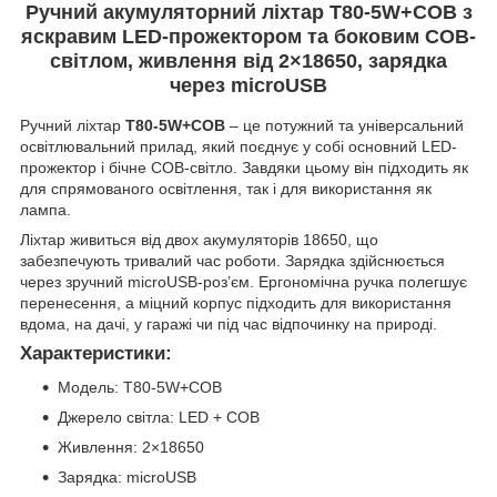
Ручний акумуляторний ліхтар T80-5W+COB з
яскравим LED-прожектором та боковим COB-
світлом, живлення від 2×18650, зарядка
через microUSB
Ручний ліхтар
T80-5W+COB
– це потужний та універсальний
освітлювальний прилад, який поєднує у собі основний LED-
прожектор і бічне COB-світло. Завдяки цьому він підходить як
для спрямованого освітлення, так і для використання як
лампа.
Ліхтар живиться від двох акумуляторів 18650, що
забезпечують тривалий час роботи. Зарядка здійснюється
через зручний microUSB-роз’єм. Ергономічна ручка полегшує
перенесення, а міцний корпус підходить для використання
вдома, на дачі, у гаражі чи під час відпочинку на природі.
Характеристики:
Модель: T80-5W+COB
Джерело світла: LED + COB
Живлення: 2×18650
Зарядка: microUSB