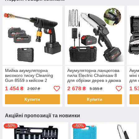
Мийка акумуляторна
Акумуляторна ланцюгова
Акум
високого тиску Cleaning
пила Electric Chainsaw 8
міні
Gun 8559 з кейсом 2
для обрізки дерев з двома
для 
акумуляторами 48 Вт
акумуляторами в кейсі
розп
1 454
2 678
1 5
₴
₴
2 907 ₴
5 355 ₴
Чорний
Чорна
плас
Купити
Купити
Акційні пропозиції та новинки
–50%
–50%