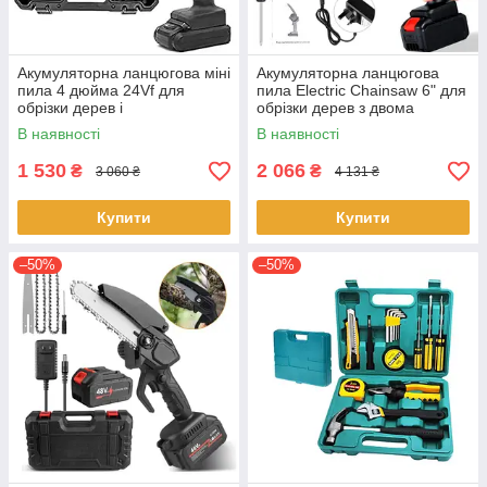
Акумуляторна ланцюгова міні
Акумуляторна ланцюгова
пила 4 дюйма 24Vf для
пила Electric Chainsaw 6" для
обрізки дерев і
обрізки дерев з двома
розпилювання дров у
акумуляторами в кейсі Чорна
В наявності
В наявності
пластиковому кейсі Чорна
1 530
2 066
₴
₴
3 060 ₴
4 131 ₴
Купити
Купити
–50%
–50%