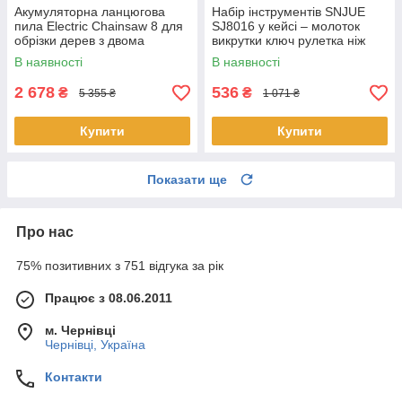
Акумуляторна ланцюгова
Набір інструментів SNJUE
пила Electric Chainsaw 8 для
SJ8016 у кейсі – молоток
обрізки дерев з двома
викрутки ключ рулетка ніж
акумуляторами в кейсі Чорна
В наявності
В наявності
2 678
536
₴
₴
5 355 ₴
1 071 ₴
Купити
Купити
Показати ще
Про нас
75% позитивних з 751 відгука за рік
Працює з 08.06.2011
м. Чернівці
Чернівці, Україна
Контакти