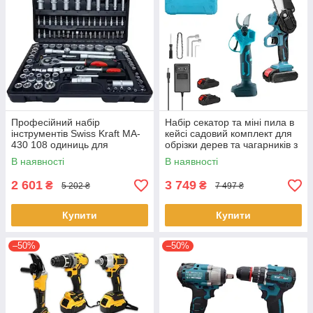
Професійний набір
Набір секатор та міні пила в
інструментів Swiss Kraft MA-
кейсі садовий комплект для
430 108 одиниць для
обрізки дерев та чагарників з
ремонту в кейсі
2 акумуляторами 21 Вт Синій
В наявності
В наявності
з чорним
2 601
3 749
₴
₴
5 202 ₴
7 497 ₴
Купити
Купити
–50%
–50%