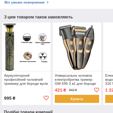
Всі умови повернення
З цим товаром також замовляють
Акумуляторний
Універсальна чоловіча
Елек
професійний чоловічий
електробритва тример
водо
триммер для бороди вусів
GM-595 3 в1 для бороди
316 
JX-1818 машинка для
сіткова акумуляторна для
бор
421
1 2
₴
842 ₴
окантовки та малюнків
чоловіків
стри
995
₴
Купити
Подібні товари компанії