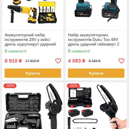
Акумуляторний набір
Набір акумуляторних
інструментів 28V у кейсі
інструментів Duku Too 48V
дриль шурупокрут ударний
дриль ударний гайковерт 2
гайковер болгарка
акумулятори
В наявності
В наявності
перфоратор Жовто-чорний
8 910
4 093
₴
₴
17 820 ₴
8 186 ₴
Купити
Купити
–50%
–50%