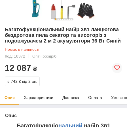
Багатофункціональний набір 3в1 ланцюгова
бездротова пила секатор та висоторіз з
подовжувачем 2 м 2 акумулятори 36 Вт Синій
Немає в наявності
Код: 18372
Опт і роздріб
12 087
₴
5 742 ₴
від 2 шт.
Опис
Характеристики
Доставка
Оплата
Умови п
Опис
Багатофункціо
нальний
набір 3в1