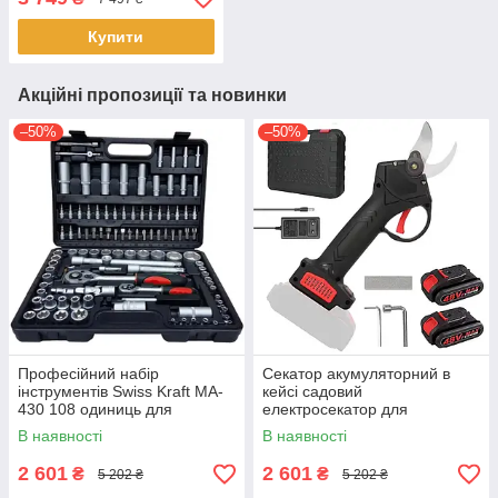
акумуляторами 21 Вт
Синій з чорним
Купити
Акційні пропозиції та новинки
–50%
–50%
Професійний набір
Секатор акумуляторний в
інструментів Swiss Kraft MA-
кейсі садовий
430 108 одиниць для
електросекатор для
ремонту в кейсі
обрізання гілок дерев кущів 2
В наявності
В наявності
акумулятори 48 Вт Чорний
2 601
2 601
₴
₴
5 202 ₴
5 202 ₴