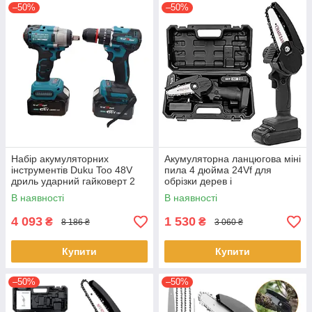
–50%
–50%
Набір акумуляторних
Акумуляторна ланцюгова міні
інструментів Duku Too 48V
пила 4 дюйма 24Vf для
дриль ударний гайковерт 2
обрізки дерев і
акумулятори
розпилювання дров у
В наявності
В наявності
пластиковому кейсі Чорна
4 093
1 530
₴
₴
8 186 ₴
3 060 ₴
Купити
Купити
–50%
–50%