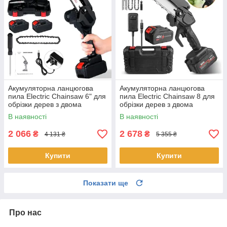
Акумуляторна ланцюгова
Акумуляторна ланцюгова
пила Electric Chainsaw 6" для
пила Electric Chainsaw 8 для
обрізки дерев з двома
обрізки дерев з двома
акумуляторами в кейсі Чорна
акумуляторами в кейсі Чорна
В наявності
В наявності
2 066
2 678
₴
₴
4 131 ₴
5 355 ₴
Купити
Купити
Показати ще
Про нас