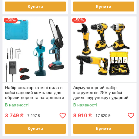
Купити
Купити
–50%
–50%
Набір секатор та міні пила в
Акумуляторний набір
кейсі садовий комплект для
інструментів 28V у кейсі
обрізки дерев та чагарників з
дриль шурупокрут ударний
2 акумуляторами 21 Вт Синій
гайковер болгарка
В наявності
В наявності
з чорним
перфоратор Жовто-чорний
3 749
8 910
₴
₴
7 497 ₴
17 820 ₴
Купити
Купити