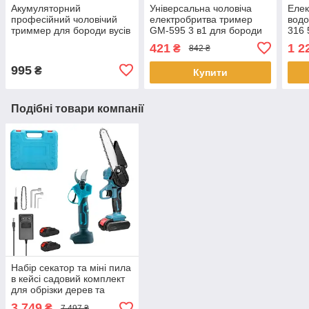
Акумуляторний
Універсальна чоловіча
Елек
професійний чоловічий
електробритва тример
водо
триммер для бороди вусів
GM-595 3 в1 для бороди
316 
JX-1818 машинка для
сіткова акумуляторна для
бор
421
1 2
₴
842 ₴
окантовки та малюнків
чоловіків
стри
995
₴
Купити
Подібні товари компанії
Набір секатор та міні пила
в кейсі садовий комплект
для обрізки дерев та
чагарників з 2
3 749
₴
7 497 ₴