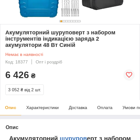
Акумуляторний шуруповерт з набором
інструментів індикацією заряда 2
акумулятори 48 Вт Синій
Немає в наявності
Код: 18377
Опт і роздріб
6 426
₴
3 052 ₴
від 2 шт.
Опис
Характеристики
Доставка
Оплата
Умови п
Опис
Акумуляторний
шурупов
ерт з набором