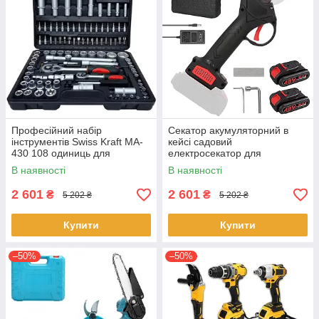
Професійний набір
Секатор акумуляторний в
інструментів Swiss Kraft MA-
кейсі садовий
430 108 одиниць для
електросекатор для
ремонту в кейсі
обрізання гілок дерев кущів 2
В наявності
В наявності
акумулятори 48 Вт Чорний
2 601
2 601
₴
₴
5 202 ₴
5 202 ₴
Купити
Купити
–50%
–50%