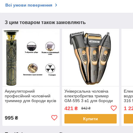
Всі умови повернення
З цим товаром також замовляють
Акумуляторний
Універсальна чоловіча
Елек
професійний чоловічий
електробритва тример
водо
триммер для бороди вусів
GM-595 3 в1 для бороди
316 
JX-1818 машинка для
сіткова акумуляторна для
бор
421
1 2
₴
842 ₴
окантовки та малюнків
чоловіків
стри
995
₴
Купити