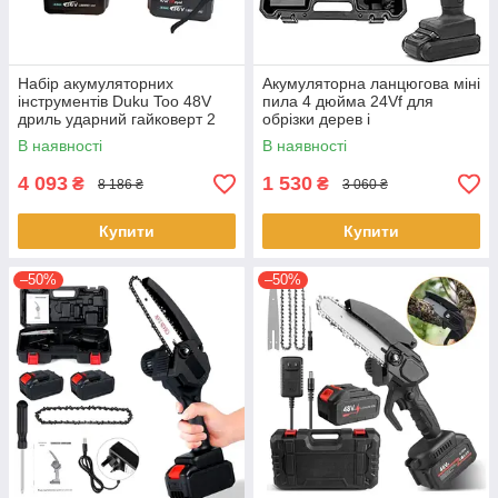
Набір акумуляторних
Акумуляторна ланцюгова міні
інструментів Duku Too 48V
пила 4 дюйма 24Vf для
дриль ударний гайковерт 2
обрізки дерев і
акумулятори
розпилювання дров у
В наявності
В наявності
пластиковому кейсі Чорна
4 093
1 530
₴
₴
8 186 ₴
3 060 ₴
Купити
Купити
–50%
–50%