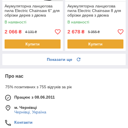
Акумуляторна ланцюгова
Акумуляторна ланцюгова
пила Electric Chainsaw 6" для
пила Electric Chainsaw 8 для
обрізки дерев з двома
обрізки дерев з двома
акумуляторами в кейсі Чорна
акумуляторами в кейсі Чорна
В наявності
В наявності
2 066
2 678
₴
₴
4 131 ₴
5 355 ₴
Купити
Купити
Показати ще
Про нас
75% позитивних з 755 відгуків за рік
Працює з 08.06.2011
м. Чернівці
Чернівці, Україна
Контакти