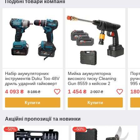
Подібні товари компанії
Набір акумуляторних
Мийка акумуляторна
Пор
інструментів Duku Too 48V
високого тиску Cleaning
ручн
дриль ударний гайковерт
Gun 8559 з кейсом 2
995 
2 акумулятори
акумуляторами 48 Вт
акум
4 093
1 454
180
₴
₴
8 186 ₴
2 907 ₴
Чорний
ручк
70мм
Купити
Купити
завж
Акційні пропозиції та новинки
–50%
–50%