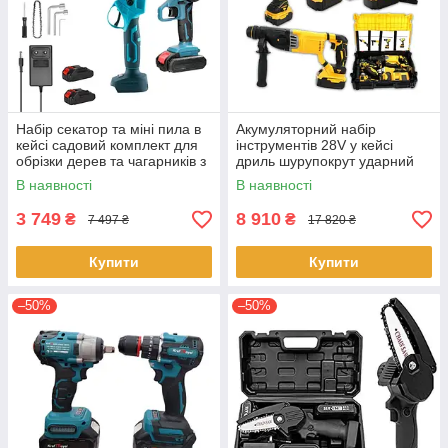
Набір секатор та міні пила в
Акумуляторний набір
кейсі садовий комплект для
інструментів 28V у кейсі
обрізки дерев та чагарників з
дриль шурупокрут ударний
2 акумуляторами 21 Вт Синій
гайковер болгарка
В наявності
В наявності
з чорним
перфоратор Жовто-чорний
3 749
8 910
₴
₴
7 497 ₴
17 820 ₴
Купити
Купити
–50%
–50%