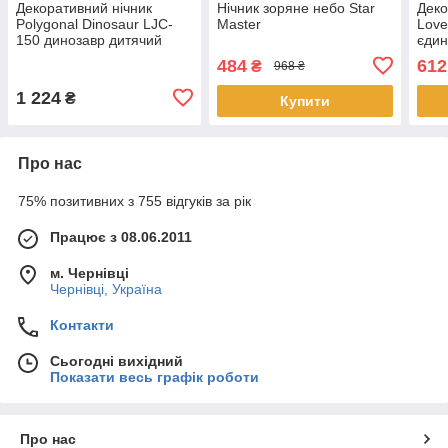
Декоративний нічник
Нічник зоряне небо Star
Деко
Polygonal Dinosaur LJC-
Master
Love
150 динозавр дитячий
єдин
силіконовий світильник
силі
484
612
₴
968 ₴
для сну білий іграшка
для 
1 224
₴
Купити
Про нас
75% позитивних з 755 відгуків за рік
Працює з 08.06.2011
м. Чернівці
Чернівці, Україна
Контакти
Сьогодні вихідний
Показати весь графік роботи
Про нас