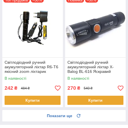
Топ продажів
–50%
Новинка
–50%
Світлодіодний ручний
Світлодіодний ручний
акумуляторний ліхтар R6-T6
акумуляторний ліхтар X-
якісний zoom ліхтарик
Balog BL-616 Яскравий
потужний якісний ліхтарик з
В наявності
В наявності
зумом zoom
242
270
₴
₴
484 ₴
540 ₴
Купити
Купити
Показати ще