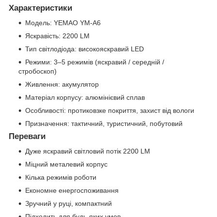
Характеристики
Модель: YEMAO YM-A6
Яскравість: 2200 LM
Тип світлодіода: високояскравий LED
Режими: 3–5 режимів (яскравий / середній /
стробоскоп)
Живлення: акумулятор
Матеріал корпусу: алюмінієвий сплав
Особливості: протиковзке покриття, захист від вологи
Призначення: тактичний, туристичний, побутовий
Переваги
Дуже яскравий світловий потік 2200 LM
Міцний металевий корпус
Кілька режимів роботи
Економне енергоспоживання
Зручний у руці, компактний
Підходить для будь-яких умов