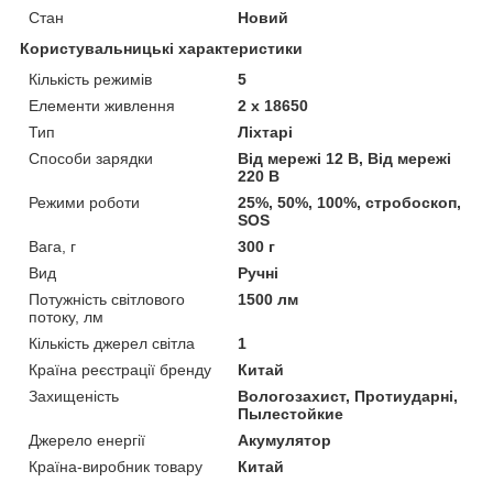
Стан
Новий
Користувальницькі характеристики
Кількість режимів
5
Елементи живлення
2 х 18650
Тип
Ліхтарі
Способи зарядки
Від мережі 12 В, Від мережі
220 В
Режими роботи
25%, 50%, 100%, стробоскоп,
SOS
Вага, г
300 г
Вид
Ручні
Потужність світлового
1500 лм
потоку, лм
Кількість джерел світла
1
Країна реєстрації бренду
Китай
Захищеність
Вологозахист, Протиударні,
Пылестойкие
Джерело енергії
Акумулятор
Країна-виробник товару
Китай