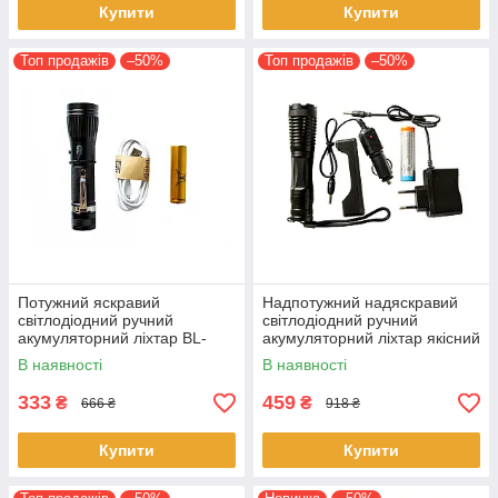
Купити
Купити
Топ продажів
–50%
Топ продажів
–50%
Потужний яскравий
Надпотужний надяскравий
світлодіодний ручний
світлодіодний ручний
акумуляторний ліхтар BL-
акумуляторний ліхтар якісний
W545 1011 CREE T6 якісний
ліхтарик зум zoom 1837-T6
В наявності
В наявності
ліхтарик zoom 18650
333
459
₴
₴
666 ₴
918 ₴
Купити
Купити