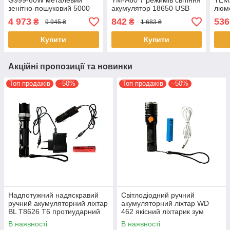
G999-60W металевий
YM-A60 7 режимів світіння
YEM
зенітно-пошуковий 5000
акумулятор 18650 USB
люм
Lm функція Power Bank 5
Type-C 1200 LM Сірий
акум
4 973
842
536
₴
₴
9 945 ₴
1 683 ₴
режимів роботи 8 × 18650
Чорний
Купити
Купити
Акційні пропозиції та новинки
Топ продажів
–50%
Топ продажів
–50%
Надпотужний надяскравий
Світлодіодний ручний
ручний акумуляторний ліхтар
акумуляторний ліхтар WD
BL T8626 T6 протиударний
462 якісний ліхтарик зум
ліхтарик Zoom 18650
zoom
В наявності
В наявності