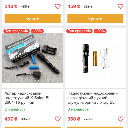
243
459
₴
₴
486 ₴
918 ₴
Купити
Купити
Топ продажів
–50%
Топ продажів
–50%
Ліхтар надяскравий
Надпотужний надяскравий
надпотужний X-Balog BL-
світлодіодний ручний
2804-T6 ручний
акумуляторний ліхтар BL-
акумуляторний Зум Zoom до
518-T6 якісний зум zoom
В наявності
В наявності
1000 метрів 18650 х 2
ліхтарик 18650
497
360
₴
₴
995 ₴
720 ₴