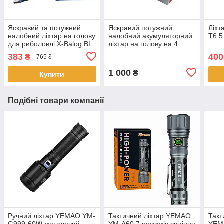
Яскравий та потужний
Яскравий потужний
Ліхт
налобний ліхтар на голову
налобний акумуляторний
T6 5
для риболовлі X-Balog BL
ліхтар на голову на 4
2188 T6 акумуляторний
режими роботи Headlamp-
383
400
₴
765 ₴
18650 х 2 USB
HL2-1006
1 000
₴
Купити
Подібні товари компанії
Ручний ліхтар YEMAO YM-
Тактичний ліхтар YEMAO
Такт