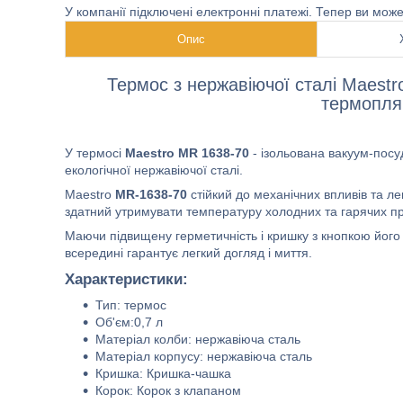
У компанії підключені електронні платежі. Тепер ви мож
Опис
Термос з нержавіючої сталі Maest
термопля
У термосі
Maestro MR 1638-70
- ізольована вакуум-посу
екологічної нержавіючої сталі.
Maestro
MR-1638-70
стійкий до механічних впливів та ле
здатний утримувати температуру холодних та гарячих пр
Маючи підвищену герметичність і кришку з кнопкою його
всередині гарантує легкий догляд і миття.
Характеристики:
Тип: термос
Об'єм:0,7 л
Матеріал колби: нержавіюча сталь
Матеріал корпусу: нержавіюча сталь
Кришка: Кришка-чашка
Корок: Корок з клапаном