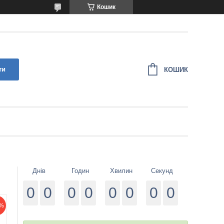
Кошик
ти
КОШИК
Днів
Годин
Хвилин
Секунд
0
0
0
0
0
0
0
0
%