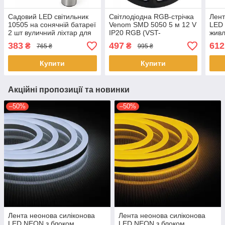
Садовий LED світильник
Світлодіодна RGB-стрічка
Лент
10505 на сонячній батареї
Venom SMD 5050 5 м 12 V
LED
2 шт вуличний ліхтар для
IP20 RGB (VST-
живл
доріжок Сірий
5050120600-RGB) з
Різн
383
497
612
₴
₴
765 ₴
995 ₴
пультом і блоком
живлення
Купити
Купити
Акційні пропозиції та новинки
–50%
–50%
Лента неонова силіконова
Лента неонова силіконова
LED NEON з блоком
LED NEON з блоком