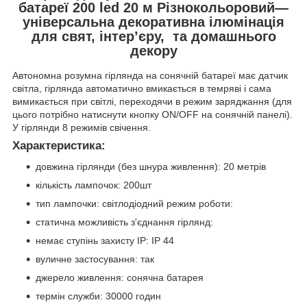
батареї 200 led 20 м Різнокольоровий—
універсальна декоративна ілюмінація
для свят, інтер’єру, та домашнього
декору
Автономна розумна гірлянда на сонячній батареї має датчик
світла, гірлянда автоматично вмикається в темряві і сама
вимикається при світлі, переходячи в режим заряджання (для
цього потрібно натиснути кнопку ON/OFF на сонячній панелі).
У гірлянди 8 режимів свічення.
Характеристика:
довжина гірлянди (без шнура живлення): 20 метрів
кількість лампочок: 200шт
тип лампочки: світлодіодний режим роботи:
статична можливість з'єднання гірлянд:
немає ступінь захисту IP: IP 44
вуличне застосування: так
джерело живлення: сонячна батарея
термін служби: 30000 годин