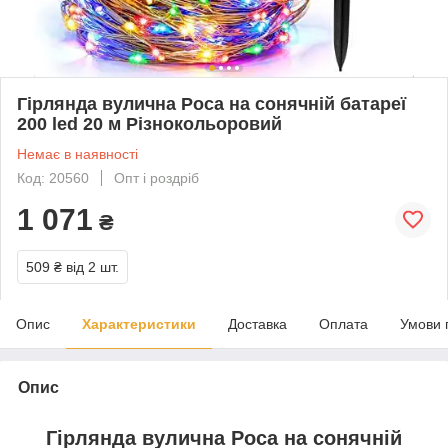
Гірлянда вулична Роса на сонячній батареї
200 led 20 м Різнокольоровий
Немає в наявності
Код: 20560
Опт і роздріб
1 071
₴
509 ₴
від 2 шт.
Опис
Характеристики
Доставка
Оплата
Умови 
Опис
Гірлянда вулична Роса на сонячній