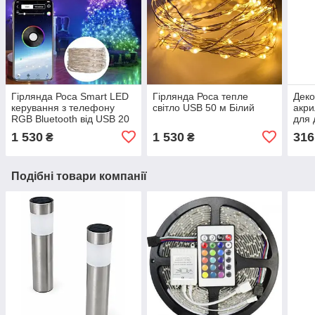
Гірлянда Роса Smart LED
Гірлянда Роса тепле
Деко
керування з телефону
світло USB 50 м Білий
акри
RGB Bluetooth від USB 20
для 
м Різнокольорова
деко
1 530
1 530
316
₴
₴
Подібні товари компанії