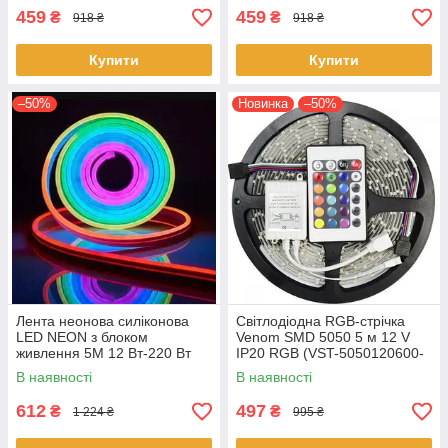
459
459
₴
₴
918 ₴
918 ₴
Купити
Купити
–50%
Новинка
–50%
Лента неонова силіконова
Світлодіодна RGB-стрічка
LED NEON з блоком
Venom SMD 5050 5 м 12 V
живлення 5M 12 Вт-220 Вт
IP20 RGB (VST-5050120600-
Різнокольорова
RGB) з пультом і блоком
В наявності
В наявності
живлення
612
497
₴
₴
1 224 ₴
995 ₴