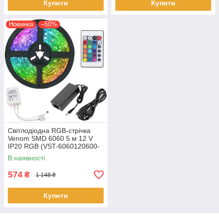
Купити
Купити
Новинка
–50%
Світлодіодна RGB-стрічка
Venom SMD 6060 5 м 12 V
IP20 RGB (VST-6060120600-
RGB) з пультом і блоком
В наявності
живлення
574
₴
1 148 ₴
Купити