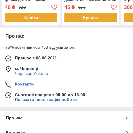
декор для гендер пати та
з посипкою, яскравий
офо
46
46
306
₴
₴
92 ₴
92 ₴
свята новорічного
дитячий святковий декор
фото
різн
Купити
Купити
Про нас
75% позитивних з 753 відгуків за рік
Працює з 08.06.2011
м. Чернівці
Чернівці, Україна
Контакти
Сьогодні працює з 09:00 до 13:00
Показати весь графік роботи
Про нас
Контакти