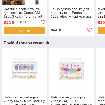
Потрійна плойка хвиля
Тонка дрібна плойка для
Муль
для волосся Gemei GM-
афро кучерів Promotec
укла
1988 3 хвилі 45 Вт потрійні
1236 афро кучері конусна
2921
великі локони кераміка з
плойка
-вип
612
689
₴
1 224 ₴
терморегулятором
| Пл
Ста
941
₴
Купити
Подібні товари компанії
Набір свічок для торта
Набір свічок для торта
Набі
«Baby Love» 5 шт., свічки у
«Капкейки» 5 шт.,
фоль
формі дитячих ніжок,
декоративні свічки тістечка
атри