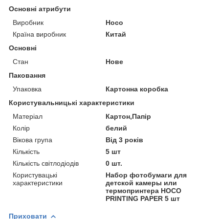
Основні атрибути
Виробник
Hoco
Країна виробник
Китай
Основні
Стан
Нове
Паковання
Упаковка
Картонна коробка
Користувальницькі характеристики
Матеріал
Картон,Папір
Колір
белий
Вікова група
Від 3 років
Кількість
5 шт
Кількість світлодіодів
0 шт.
Користувацькі
Набор фотобумаги для
характеристики
детской камеры или
термопринтера HOCO
PRINTING PAPER 5 шт
Приховати