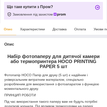
Що таке купити з Пром?
Замовлення під захистом
Опис
Характеристики
Доставка
Оплата
Умови п
Опис
Набір фотопаперу для дитячої камери
або термопринтера HOCO PRINTING
PAPER 5 шт
Фотопапір HOCO Папір для друку (5 шт) є надійним і
універсальним витратним матеріалом, спеціально
розробленим для використання з фотоапаратом з функцією
моментального друку.
ПРИНЦИП РОБОТИ
Під час використання такого паперу вам не будуть потрібні
додаткові чорнила. Під впливом термоголовки на папері