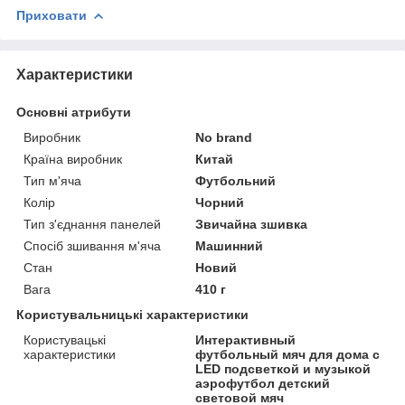
Приховати
Характеристики
Основні атрибути
Виробник
No brand
Країна виробник
Китай
Тип м'яча
Футбольний
Колір
Чорний
Тип з'єднання панелей
Звичайна зшивка
Спосіб зшивання м'яча
Машинний
Стан
Новий
Вага
410 г
Користувальницькі характеристики
Користувацькі
Интерактивный
характеристики
футбольный мяч для дома с
LED подсветкой и музыкой
аэрофутбол детский
световой мяч