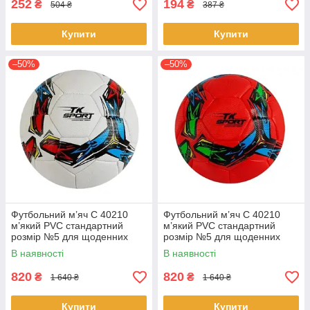
252
194
₴
₴
504 ₴
387 ₴
Купити
Купити
–50%
–50%
Футбольний м’яч C 40210
Футбольний м’яч C 40210
м’який PVC стандартний
м’який PVC стандартний
розмір №5 для щоденних
розмір №5 для щоденних
тренувань Білий
тренувань Червоний
В наявності
В наявності
820
820
₴
₴
1 640 ₴
1 640 ₴
Купити
Купити