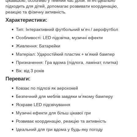
цікавішою, особливо у темний час доби. М’яч ідеально
підходить для дітей, допомагає розвивати координацію,
реакцію та фізичну активність.
Характеристики:
Тип: Інтерактивний футбольний м’яч / аерофутбол
Особливості: LED підсвітка, музичні ефекти
Живлення: Батарейки
Матеріал: Ударостійкий пластик + м’який бампер
Призначення: Гра вдома (підлога, ламінат, плитка)
Вік: від 3 років
Переваги:
Ковзає по підлозі як аерохокей
Безпечний для меблів завдяки м’якому бамперу
Яскраве LED підсвічування
Музичні ефекти для більш цікавої гри
Розвиває координацію, реакцію та активність
Ідеальний для гри вдома у будь-яку погоду