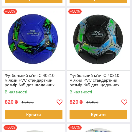
–50%
–50%
Футбольний м’яч C 40210
Футбольний м’яч C 40210
м’який PVC стандартний
м’який PVC стандартний
розмір №5 для щоденних
розмір №5 для щоденних
тренувань Синій
тренувань Чорний
В наявності
В наявності
820
820
₴
₴
1 640 ₴
1 640 ₴
Купити
Купити
–50%
–50%