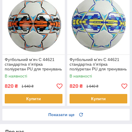
Футбольний м’яч C 44621
Футбольний м'яч C 44621
стандартна п'ятірка
стандартна п'ятірка
поліуретан PU для тренувань
поліуретан PU для тренувань
та ігор для різних типів полів
та ігор для різних типів полів
В наявності
В наявності
Білий з помаранчевим
Білий із Синім
820
820
₴
₴
1 640 ₴
1 640 ₴
Купити
Купити
Показати ще
Про нас