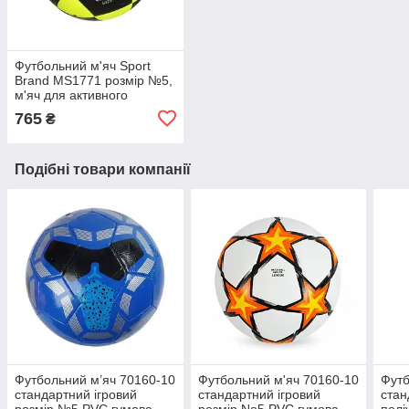
Футбольний м'яч Sport
Brand MS1771 розмір №5,
м'яч для активного
відпочинку ПВХ Ігровий
765
₴
м'яч для футболу Жовто/
Чорний
Подібні товари компанії
Футбольний м’яч 70160-10
Футбольний м'яч 70160-10
Футб
стандартний ігровий
стандартний ігровий
стан