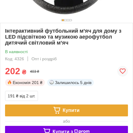
Інтерактивний футбольний м’яч для дому з
LED підсвіткою та музикою аерофутбол
дитячий світловий м’яч
В наявності
Код: 4326
Опт і роздріб
202
₴
403 ₴
Економія
201 ₴
Залишилось
5 днів
191 ₴
від 2 шт.
Купити
або
Купити з