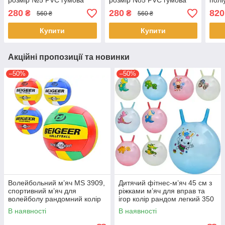
розмір №5 PVC гумова
розмір No5 PVC гумова
полі
камера 270 г для ігор та
камера 270 г для ігор і
трен
280
280
820
₴
₴
560 ₴
560 ₴
тренувань Синій
тренувань Білий з
різн
помаранчевим
пом
Купити
Купити
Акційні пропозиції та новинки
–50%
–50%
Волейбольний м’яч MS 3909,
Дитячий фітнес-м’яч 45 см з
спортивний м’яч для
ріжками м’яч для вправ та
волейболу рандомний колір
ігор колір рандом легкий 350
г
В наявності
В наявності