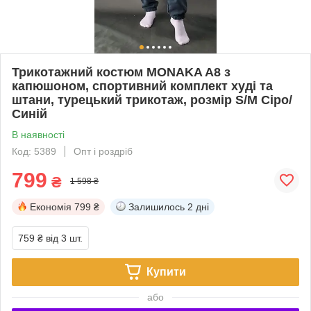
Трикотажний костюм MONAKA A8 з
капюшоном, спортивний комплект худі та
штани, турецький трикотаж, розмір S/M Сіро/
Синій
В наявності
Код: 5389
Опт і роздріб
799
₴
1 598 ₴
Економія
799 ₴
Залишилось
2 дні
759 ₴
від 3 шт.
Купити
або