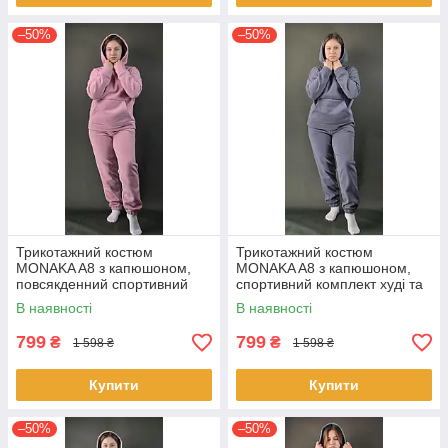
–50%
–50%
Трикотажний костюм
Трикотажний костюм
MONAKA A8 з капюшоном,
MONAKA A8 з капюшоном,
повсякденний спортивний
спортивний комплект худі та
комплект худі та штани,
штани, турецький трикотаж,
В наявності
В наявності
турецький трикотаж, розмір
розмір S/M Фіолетовий
S/M Рожевий
799
799
₴
₴
1 598 ₴
1 598 ₴
Купити
Купити
–50%
–50%