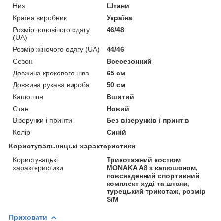
Низ
Штани
Країна виробник
Україна
Розмір чоловічого одягу
46/48
(UA)
Розмір жіночого одягу (UA)
44/46
Сезон
Всесезонний
Довжина крокового шва
65 см
Довжина рукава вироба
50 см
Капюшон
Вшитий
Стан
Новий
Візерунки і принти
Без візерунків і принтів
Колір
Синій
Користувальницькі характеристики
Користувацькі
Трикотажний костюм
характеристики
MONAKA A8 з капюшоном,
повсякденний спортивний
комплект худі та штани,
турецький трикотаж, розмір
S/M
Приховати