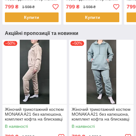
комплект худі та штани,
комплект худі та штани,
тепл
799
799
799
₴
₴
1 598 ₴
1 598 ₴
турецький трикотаж,
турецький трикотаж,
комп
розмір S/M Рожевий
розмір S/M Сірий
трик
Купити
Купити
Акційні пропозиції та новинки
–50%
–50%
Жіночий трикотажний костюм
Жіночий трикотажний костюм
MONAKA A21 без капюшона,
MONAKA A21 без капюшона,
комплект кофта на блискавці
комплект кофта на блискавці
та штани, трикотаж на флісі
та штани, трикотаж на флісі
В наявності
В наявності
XL Бежевий
XL Бірюзовий