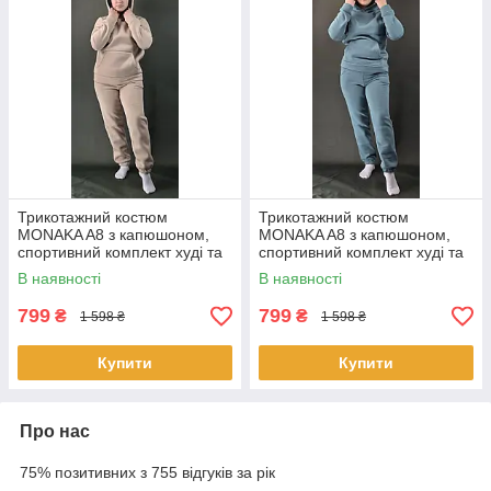
Трикотажний костюм
Трикотажний костюм
MONAKA A8 з капюшоном,
MONAKA A8 з капюшоном,
спортивний комплект худі та
спортивний комплект худі та
штани, турецький трикотаж,
штани, турецький трикотаж,
В наявності
В наявності
розмір S/M Бежевий
розмір S/M Блакитний
799
799
₴
₴
1 598 ₴
1 598 ₴
Купити
Купити
Про нас
75% позитивних з 755 відгуків за рік