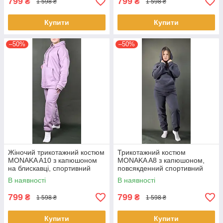
799
799
₴
₴
1 598 ₴
1 598 ₴
Купити
Купити
–50%
–50%
Жіночий трикотажний костюм
Трикотажний костюм
MONAKA A10 з капюшоном
MONAKA A8 з капюшоном,
на блискавці, спортивний
повсякденний спортивний
комплект кофта та штани
комплект худі та штани,
В наявності
В наявності
трикотаж на флісі M Ліловий
турецький трикотаж, розмір
S/M Сірий
799
799
₴
₴
1 598 ₴
1 598 ₴
Купити
Купити