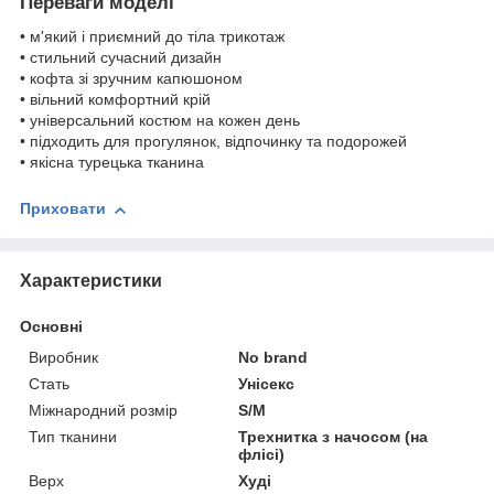
Переваги моделі
• м'який і приємний до тіла трикотаж
• стильний сучасний дизайн
• кофта зі зручним капюшоном
• вільний комфортний крій
• універсальний костюм на кожен день
• підходить для прогулянок, відпочинку та подорожей
• якісна турецька тканина
Приховати
Характеристики
Основні
Виробник
No brand
Стать
Унісекс
Міжнародний розмір
S/M
Тип тканини
Трехнитка з начосом (на
флісі)
Верх
Худі