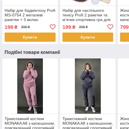
Набір для бадмінтону Profi
Набір для настільного
Жіно
MS-0754 2 металеві
тенісу Profi 2 ракетки та
кос
ракетки + 3 волан
м’ячик спортивна гра для
капю
спортивний комплект для
дітей та дорослих
тепл
198
199
799
₴
₴
396 ₴
398 ₴
гри на вулиці
комп
трик
Купити
Купити
Подібні товари компанії
Трикотажний костюм
Трикотажний костюм
Жіно
MONAKA A8 з капюшоном,
MONAKA A8 з капюшоном,
кос
повсякденний спортивний
повсякденний спортивний
капю