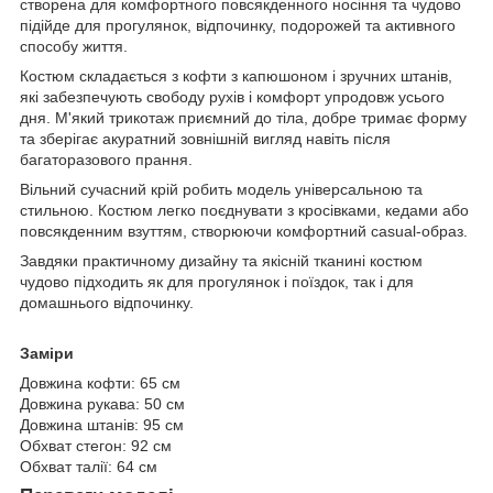
створена для комфортного повсякденного носіння та чудово
підійде для прогулянок, відпочинку, подорожей та активного
способу життя.
Костюм складається з кофти з капюшоном і зручних штанів,
які забезпечують свободу рухів і комфорт упродовж усього
дня. М'який трикотаж приємний до тіла, добре тримає форму
та зберігає акуратний зовнішній вигляд навіть після
багаторазового прання.
Вільний сучасний крій робить модель універсальною та
стильною. Костюм легко поєднувати з кросівками, кедами або
повсякденним взуттям, створюючи комфортний casual-образ.
Завдяки практичному дизайну та якісній тканині костюм
чудово підходить як для прогулянок і поїздок, так і для
домашнього відпочинку.
Заміри
Довжина кофти: 65 см
Довжина рукава: 50 см
Довжина штанів: 95 см
Обхват стегон: 92 см
Обхват талії: 64 см