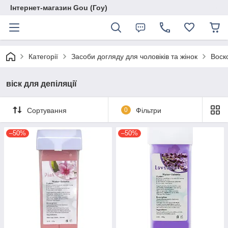
Інтернет-магазин Gou (Гоу)
Категорії
Засоби догляду для чоловіків та жінок
Воск
віск для депіляції
Сортування
0
Фільтри
–50%
–50%