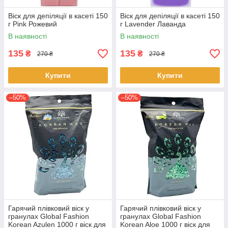
Віск для депіляції в касеті 150
Віск для депіляції в касеті 150
г Pink Рожевий
г Lavender Лаванда
В наявності
В наявності
135
135
₴
₴
270 ₴
270 ₴
Купити
Купити
–50%
–50%
Гарячий плівковий віск у
Гарячий плівковий віск у
гранулах Global Fashion
гранулах Global Fashion
Korean Azulen 1000 г віск для
Korean Aloe 1000 г віск для