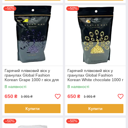
–50%
–50%
Гарячий плівковий віск у
Гарячий плівковий віск у
гранулах Global Fashion
гранулах Global Fashion
Korean Grape 1000 г віск для
Korean White chocolate 1000 г
депіляції обличчя та тіла
віск для депіляції тіла
В наявності
В наявності
650
650
₴
₴
1 301 ₴
1 301 ₴
Купити
Купити
–50%
–50%