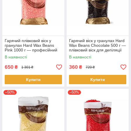
Гарячий плівковий віск у
Гарячий віск у гранулах Hard
гранулах Hard Wax Beans
Wax Beans Chocolate 500 г —
Pink 1000 г — професійний
плівковий віск для депіляції
віск для депіляції без смужок,
без смужок, професійний віск
В наявності
В наявності
віск для видалення
650
360
₴
₴
1 301 ₴
720 ₴
Купити
Купити
–50%
–50%