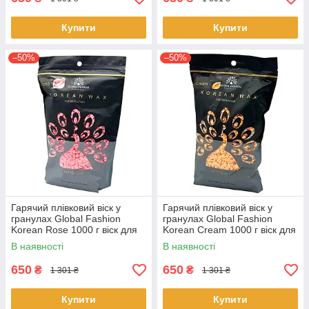
Купити
Купити
–50%
–50%
Гарячий плівковий віск у
Гарячий плівковий віск у
гранулах Global Fashion
гранулах Global Fashion
Korean Rose 1000 г віск для
Korean Cream 1000 г віск для
депіляції обличчя та тіла
депіляції обличчя та тіла
В наявності
В наявності
650
650
₴
₴
1 301 ₴
1 301 ₴
Купити
Купити