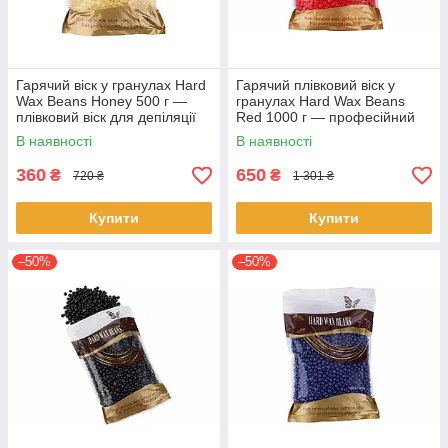
Гарячий віск у гранулах Hard
Гарячий плівковий віск у
Wax Beans Honey 500 г —
гранулах Hard Wax Beans
плівковий віск для депіляції
Red 1000 г — професійний
без смужок, професійний віск
віск для депіляції без смужок
В наявності
В наявності
для видалення
360
650
₴
₴
720 ₴
1 301 ₴
Купити
Купити
–50%
–50%