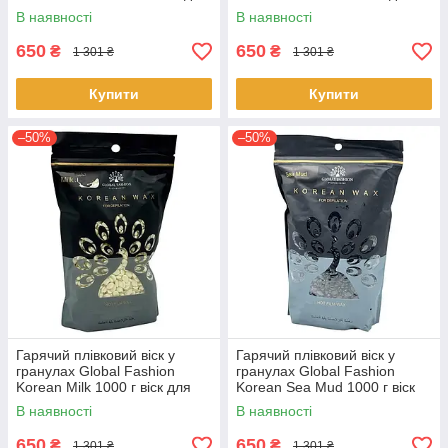
депіляції обличчя та тіла
депіляції обличчя та тіла
В наявності
В наявності
650
650
₴
₴
1 301 ₴
1 301 ₴
Купити
Купити
–50%
–50%
Гарячий плівковий віск у
Гарячий плівковий віск у
гранулах Global Fashion
гранулах Global Fashion
Korean Milk 1000 г віск для
Korean Sea Mud 1000 г віск
депіляції обличчя та тіла
для депіляції обличчя та тіла
В наявності
В наявності
650
650
₴
₴
1 301 ₴
1 301 ₴