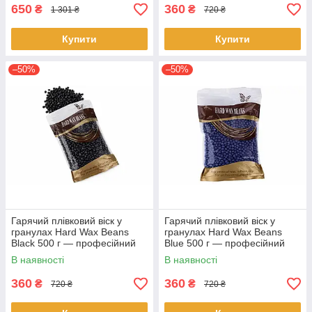
650
360
₴
₴
1 301 ₴
720 ₴
Купити
Купити
–50%
–50%
Гарячий плівковий віск у
Гарячий плівковий віск у
гранулах Hard Wax Beans
гранулах Hard Wax Beans
Black 500 г — професійний
Blue 500 г — професійний
віск для депіляції без смужок
віск для депіляції без смужок
В наявності
В наявності
360
360
₴
₴
720 ₴
720 ₴