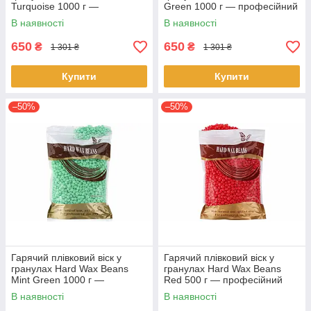
Turquoise 1000 г —
Green 1000 г — професійний
професійний віск для
віск для депіляції без смужок
В наявності
В наявності
депіляції без смужок
650
650
₴
₴
1 301 ₴
1 301 ₴
Купити
Купити
–50%
–50%
Гарячий плівковий віск у
Гарячий плівковий віск у
гранулах Hard Wax Beans
гранулах Hard Wax Beans
Mint Green 1000 г —
Red 500 г — професійний
професійний віск для
віск для депіляції без смужок
В наявності
В наявності
депіляції без смужок