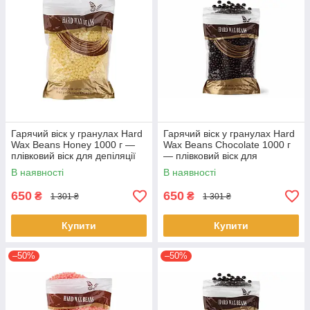
Гарячий віск у гранулах Hard
Гарячий віск у гранулах Hard
Wax Beans Honey 1000 г —
Wax Beans Chocolate 1000 г
плівковий віск для депіляції
— плівковий віск для
без смужок, професійний віск
депіляції без смужок,
В наявності
В наявності
для видалення
професійний віск
650
650
₴
₴
1 301 ₴
1 301 ₴
Купити
Купити
–50%
–50%