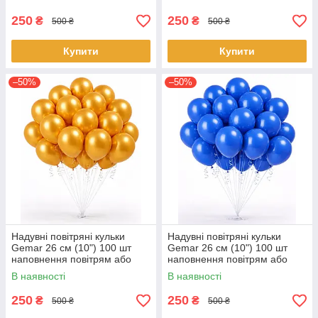
Салатовий
250
250
₴
₴
500 ₴
500 ₴
Купити
Купити
–50%
–50%
Надувні повітряні кульки
Надувні повітряні кульки
Gemar 26 см (10") 100 шт
Gemar 26 см (10") 100 шт
наповнення повітрям або
наповнення повітрям або
гелієм Золотистий
гелієм Синій
В наявності
В наявності
250
250
₴
₴
500 ₴
500 ₴