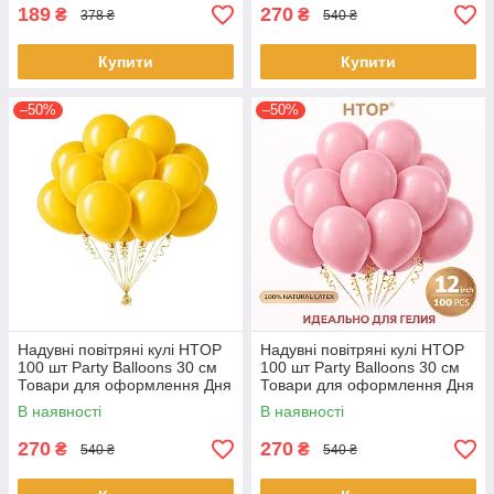
189
270
₴
₴
378 ₴
540 ₴
Купити
Купити
–50%
–50%
Надувні повітряні кулі HTOP
Надувні повітряні кулі HTOP
100 шт Party Balloons 30 см
100 шт Party Balloons 30 см
Товари для оформлення Дня
Товари для оформлення Дня
народження Святкова
народження Святкова
В наявності
В наявності
атрибутика Жовтий
атрибутика Рожевий
270
270
₴
₴
540 ₴
540 ₴