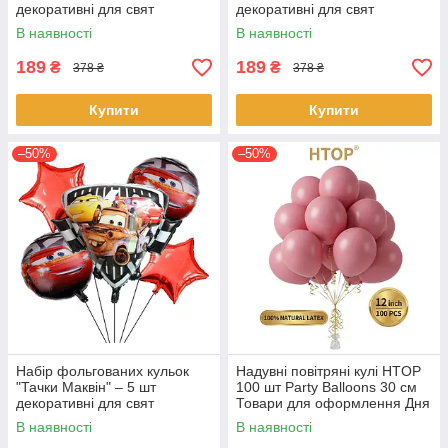
декоративні для свят
декоративні для свят
В наявності
В наявності
189
189
₴
₴
378 ₴
378 ₴
Купити
Купити
–50%
–50%
Набір фольгованих кульок
Надувні повітряні кулі HTOP
"Тачки Маквін" – 5 шт
100 шт Party Balloons 30 см
декоративні для свят
Товари для оформлення Дня
народження Святкова
В наявності
В наявності
атрибутика Темно Рожевий