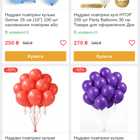
Надувні повітряні кульки
Надувні повітряні кулі HTOP
Gemar 26 см (10") 100 шт
100 шт Party Balloons 30 см
наповнення повітрям або
Товари для оформлення Дня
гелієм Блакитний
народження Святкова
В наявності
В наявності
атрибутика Сірий металік
250
270
₴
₴
500 ₴
540 ₴
Купити
Купити
–50%
–50%
Надувні повітряні кульки
Надувні повітряні кульки