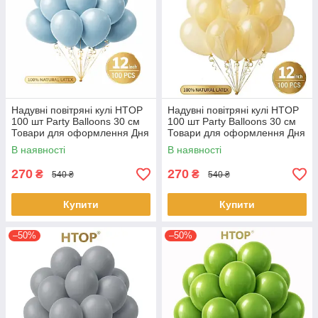
Надувні повітряні кулі HTOP
Надувні повітряні кулі HTOP
100 шт Party Balloons 30 см
100 шт Party Balloons 30 см
Товари для оформлення Дня
Товари для оформлення Дня
народження Святкова
народження Святкова
В наявності
В наявності
атрибутика Блакитний
атрибутика Бежевий
270
270
₴
₴
540 ₴
540 ₴
Купити
Купити
–50%
–50%