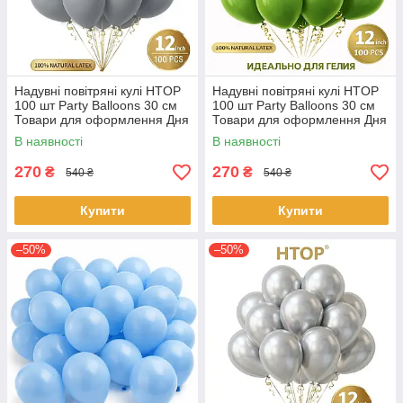
Надувні повітряні кулі HTOP
Надувні повітряні кулі HTOP
100 шт Party Balloons 30 см
100 шт Party Balloons 30 см
Товари для оформлення Дня
Товари для оформлення Дня
народження Святкова
народження Святкова
В наявності
В наявності
атрибутика Темно Сірий
атрибутика Зелений
270
270
₴
₴
540 ₴
540 ₴
Купити
Купити
–50%
–50%