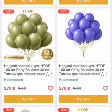
Купити
Купити
–50%
–50%
Надувні повітряні кулі HTOP
Надувні повітряні кулі HTOP
100 шт Party Balloons 30 см
100 шт Party Balloons 30 см
Товари для оформлення Дня
Товари для оформлення Дня
народження Святкова
народження Святкова
В наявності
В наявності
атрибутика Оливковий
атрибутика Синій
270
270
₴
₴
540 ₴
540 ₴
Купити
Купити
–50%
–50%