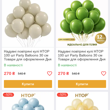
Надувні повітряні кулі HTOP
Надувні повітряні кулі HTOP
100 шт Party Balloons 30 см
100 шт Party Balloons 30 см
Товари для оформлення Дня
Товари для оформлення Дня
народження Святкова
народження Святкова
В наявності
В наявності
атрибутика Слонова кістка
атрибутика Темно Зелений
270
270
₴
₴
540 ₴
540 ₴
Купити
Купити
–50%
–50%