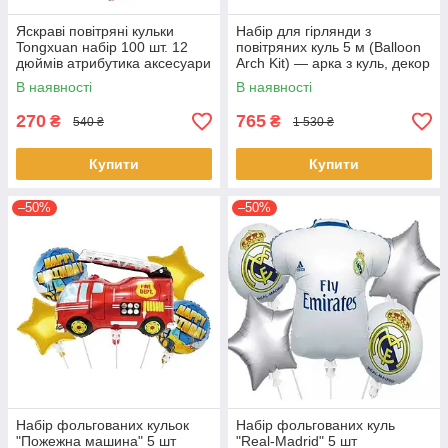
Яскраві повітряні кульки
Набір для гірлянди з
Tongxuan набір 100 шт. 12
повітряних куль 5 м (Balloon
дюймів атрибутика аксесуари
Arch Kit) — арка з куль, декор
для свята Яскраво-рожевий
для фотозони, дня
В наявності
В наявності
народження, весілля
270
765
₴
₴
540 ₴
1 530 ₴
Купити
Купити
–50%
–50%
Набір фольгованих кульок
Набір фольгованих куль
"Пожежна машина" 5 шт
"Real-Madrid" 5 шт