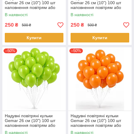
Gemar 26 см (10") 100 шт
Gemar 26 см (10") 100 шт
наповнення повітрям або
наповнення повітрям або
гелієм Кораловий
гелієм Фіолетовий
В наявності
В наявності
250
250
₴
₴
500 ₴
500 ₴
Купити
Купити
–50%
–50%
Надувні повітряні кульки
Надувні повітряні кульки
Gemar 26 см (10") 100 шт
Gemar 26 см (10") 100 шт
наповнення повітрям або
наповнення повітрям або
гелієм перламутровий
гелієм Помаранчевий
В наявності
В наявності