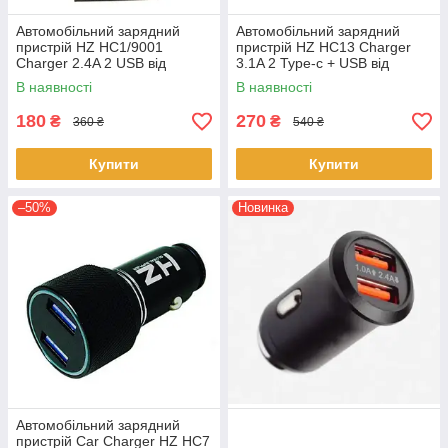
Автомобільний зарядний
Автомобільний зарядний
пристрій HZ HC1/9001
пристрій HZ HC13 Charger
Charger 2.4A 2 USB від
3.1A 2 Type-c + USB від
прикурювача з вольтметром
прикурювача з індикатором
В наявності
В наявності
Чорний
180
270
₴
₴
360 ₴
540 ₴
Купити
Купити
–50%
Новинка
Автомобільний зарядний
пристрій Car Charger HZ HC7