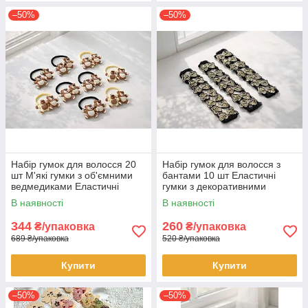
–50%
–50%
Набір гумок для волосся 20
Набір гумок для волосся з
шт М'які гумки з об'ємними
бантами 10 шт Еластичні
ведмедиками Еластичні
гумки з декоративними
аксесуари для зачісок
бантиками та стразами
В наявності
В наявності
Декоративні гумки
Стильні аксесуари для
зачісок
344
260
₴/упаковка
₴/упаковка
689 ₴/упаковка
520 ₴/упаковка
Купити
Купити
–50%
–50%