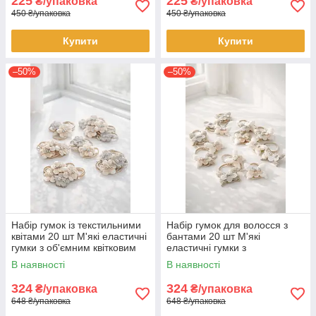
225
225
₴/упаковка
₴/упаковка
450 ₴/упаковка
450 ₴/упаковка
Купити
Купити
–50%
–50%
Набір гумок із текстильними
Набір гумок для волосся з
квітами 20 шт М'які еластичні
бантами 20 шт М'які
гумки з об'ємним квітковим
еластичні гумки з
декором Аксесуари для
текстильним бантом
В наявності
В наявності
зачісок
Аксесуари для зачісок
324
324
₴/упаковка
₴/упаковка
648 ₴/упаковка
648 ₴/упаковка