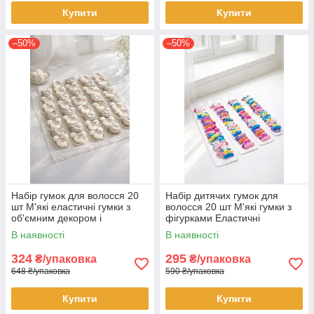
Купити
Купити
–50%
–50%
Набір гумок для волосся 20
Набір дитячих гумок для
шт М'які еластичні гумки з
волосся 20 шт М'які гумки з
об'ємним декором і
фігурками Еластичні
бантиками Аксесуари для
аксесуари для зачісок
В наявності
В наявності
зачісок
Яскраві гумки для дівчаток
324
295
₴/упаковка
₴/упаковка
648 ₴/упаковка
590 ₴/упаковка
Купити
Купити