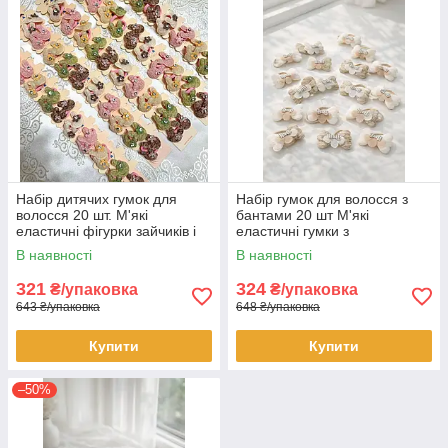
Набір дитячих гумок для
Набір гумок для волосся з
волосся 20 шт. М'які
бантами 20 шт М'які
еластичні фігурки зайчиків і
еластичні гумки з
квітами Декоративні
текстильними квітами та
В наявності
В наявності
аксесуари для зачісок
бантиками Аксесуари для
зачісок
321
324
₴/упаковка
₴/упаковка
643 ₴/упаковка
648 ₴/упаковка
Купити
Купити
–50%