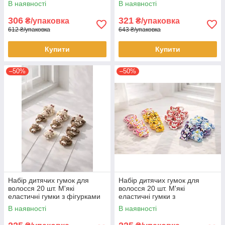
В наявності
В наявності
Декоративні аксесуари для
аксесуари для зачісок
зачісок
306
321
₴/упаковка
₴/упаковка
612 ₴/упаковка
643 ₴/упаковка
Купити
Купити
–50%
–50%
Набір дитячих гумок для
Набір дитячих гумок для
волосся 20 шт. М'які
волосся 20 шт. М'які
еластичні гумки з фігурками
еластичні гумки з
котиками та бантиками
мультяшними фігурками
В наявності
В наявності
Аксесуари для зачісок
Аксесуари для зачісок