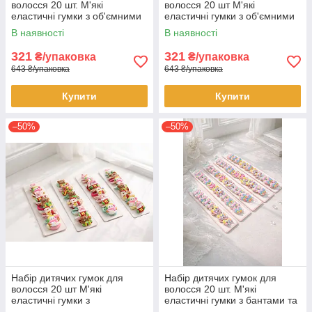
волосся 20 шт. М'які
волосся 20 шт М'які
еластичні гумки з об'ємними
еластичні гумки з об'ємними
мультяшними фігурками
фігурками звірят і солодощів
В наявності
В наявності
Аксесуари для зачісок
Аксесуари для зачісок
321
321
₴/упаковка
₴/упаковка
643 ₴/упаковка
643 ₴/упаковка
Купити
Купити
–50%
–50%
Набір дитячих гумок для
Набір дитячих гумок для
волосся 20 шт М'які
волосся 20 шт. М'які
еластичні гумки з
еластичні гумки з бантами та
новорічними фігурками
квітами Декоративні