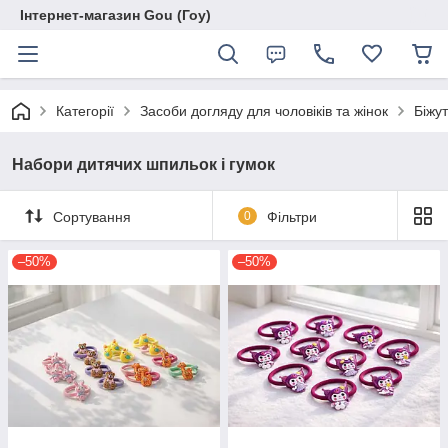
Інтернет-магазин Gou (Гоу)
Категорії
Засоби догляду для чоловіків та жінок
Біжут
Набори дитячих шпильок і гумок
Сортування
0
Фільтри
–50%
–50%