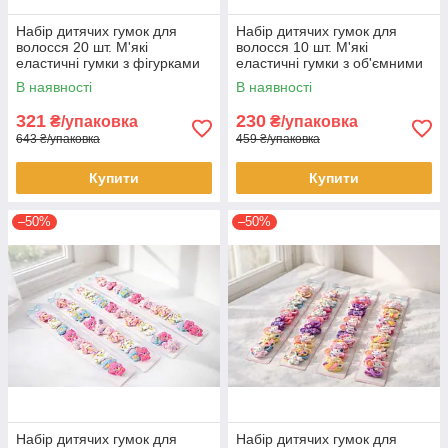
Набір дитячих гумок для
Набір дитячих гумок для
волосся 20 шт. М'які
волосся 10 шт. М'які
еластичні гумки з фігурками
еластичні гумки з об'ємними
тварин Декоративні
фігурками Декоративні
В наявності
В наявності
аксесуари для яскравих
аксесуари для зачісок
зачісок
321
230
₴/упаковка
₴/упаковка
643 ₴/упаковка
459 ₴/упаковка
Купити
Купити
–50%
–50%
Набір дитячих гумок для
Набір дитячих гумок для