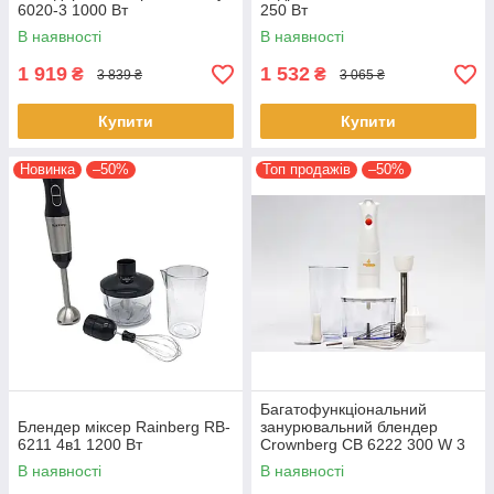
6020-3 1000 Вт
250 Вт
В наявності
В наявності
1 919
1 532
₴
₴
3 839 ₴
3 065 ₴
Купити
Купити
Новинка
–50%
Топ продажів
–50%
Багатофункціональний
Блендер міксер Rainberg RB-
занурювальний блендер
6211 4в1 1200 Вт
Crownberg CB 6222 300 W 3
в 1 електричний домашній
В наявності
В наявності
кухонний