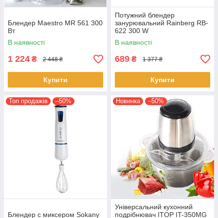
Потужний блендер
Блендер Maestro MR 561 300
занурювальний Rainberg RB-
Вт
622 300 W
багатофункціональний
В наявності
В наявності
занурювальний ручний
подрібнювач
1 224
689
₴
₴
2 448 ₴
1 377 ₴
Купити
Купити
Топ продажів
–50%
Новинка
–50%
Універсальний кухонний
Блендер с миксером Sokany
подрібнювач ITOP IT-350MG