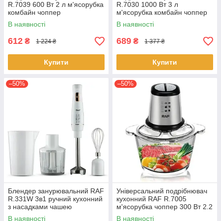
R.7039 600 Вт 2 л м'ясорубка
R.7030 1000 Вт 3 л
комбайн чоппер
м'ясорубка комбайн чоппер
В наявності
В наявності
612
689
₴
₴
1 224 ₴
1 377 ₴
Купити
Купити
–50%
–50%
Блендер занурювальний RAF
Універсальний подрібнювач
R.331W 3в1 ручний кухонний
кухонний RAF R.7005
з насадками чашею
м'ясорубка чоппер 300 Вт 2.2
подрібнювач 800 Вт Білий
л
В наявності
В наявності