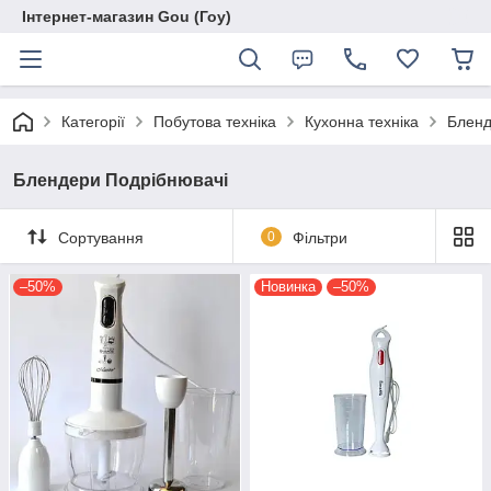
Інтернет-магазин Gou (Гоу)
Категорії
Побутова техніка
Кухонна техніка
Бленд
Блендери Подрібнювачі
Сортування
0
Фільтри
–50%
Новинка
–50%