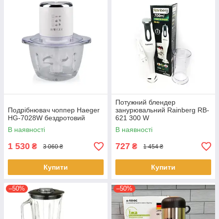
Потужний блендер
Подрібнювач чоппер Haeger
занурювальний Rainberg RB-
HG-7028W бездротовий
621 300 W
багатофункціональний
В наявності
В наявності
занурювальний ручний
подрібнювач
1 530
727
₴
₴
3 060 ₴
1 454 ₴
Купити
Купити
–50%
–50%