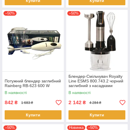
Купити
Купити
–50%
–50%
Блендер-Смільчувач Royalty
Потужний блендер заглибний
Line ESMS 800.743.2 чорний
Rainberg RB-623 600 W
заглибний з насадками
В наявності
В наявності
842
2 142
₴
₴
1 683 ₴
4 284 ₴
Купити
Купити
–50%
Новинка
–50%