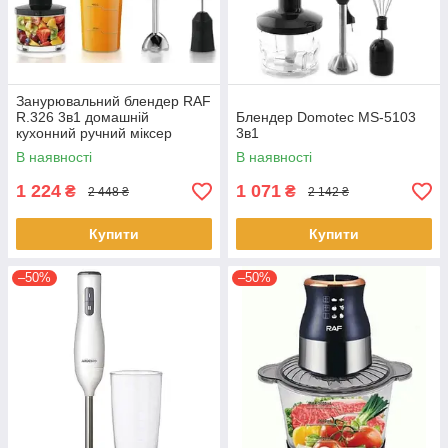
Занурювальний блендер RAF
R.326 3в1 домашній
Блендер Domotec MS-5103
кухонний ручний міксер
3в1
подрібнювач чопер 800 Вт
В наявності
В наявності
1 224
1 071
₴
₴
2 448 ₴
2 142 ₴
Купити
Купити
–50%
–50%