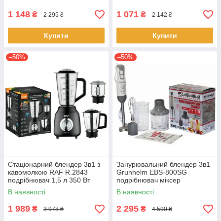
1 148
1 071
₴
₴
2 295 ₴
2 142 ₴
Купити
Купити
–50%
–50%
Стаціонарний блендер 3в1 з
Занурювальний блендер 3в1
кавомолкою RAF R.2843
Grunhelm EBS-800SG
подрібнювач 1,5 л 350 Вт
подрібнювач міксер
багатофункціональний
В наявності
В наявності
кухонний Біло-сірий
1 989
2 295
₴
₴
3 978 ₴
4 590 ₴