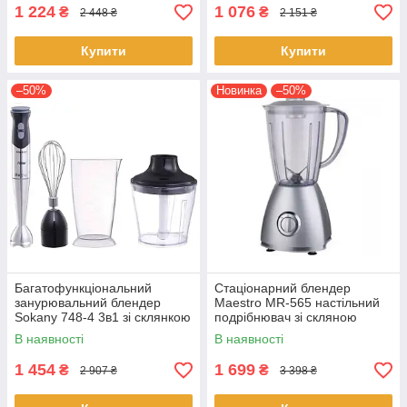
1 224
1 076
₴
₴
2 448 ₴
2 151 ₴
Купити
Купити
–50%
Новинка
–50%
Багатофункціональний
Стаціонарний блендер
занурювальний блендер
Maestro MR-565 настільний
Sokany 748-4 3в1 зі склянкою
подрібнювач зі скляною
домашній
чашею
В наявності
В наявності
1 454
1 699
₴
₴
2 907 ₴
3 398 ₴