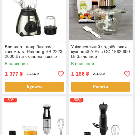
Блендер - подрібнювач
Універсальний подрібнювач
кавомолка Rainberg RB-2223
кухонний A-Plus ОС-1562 600
2000 Вт зі скляною чашею
Вт 3л чоппер
В наявності
В наявності
1 377
1 186
₴
₴
2 754 ₴
2 372 ₴
Купити
Купити
–50%
–50%