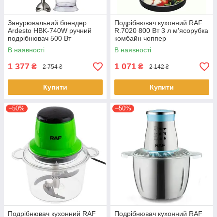
Занурювальний блендер
Подрібнювач кухонний RAF
Ardesto HBK-740W ручний
R.7020 800 Вт 3 л м'ясорубка
подрібнювач 500 Вт
комбайн чоппер
В наявності
В наявності
1 377
1 071
₴
₴
2 754 ₴
2 142 ₴
Купити
Купити
–50%
–50%
Подрібнювач кухонний RAF
Подрібнювач кухонний RAF