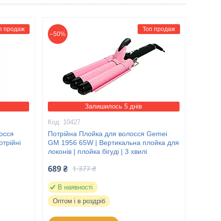
п продаж
Топ продаж
–50%
Залишилось 5 днів
10427
осся
Потрійна Плойка для волосся Gemei
отрійні
GM 1956 65W | Вертикальна плойка для
локонів | плойка бігуді | 3 хвилі
689 ₴
1 377 ₴
В наявності
Оптом і в роздріб