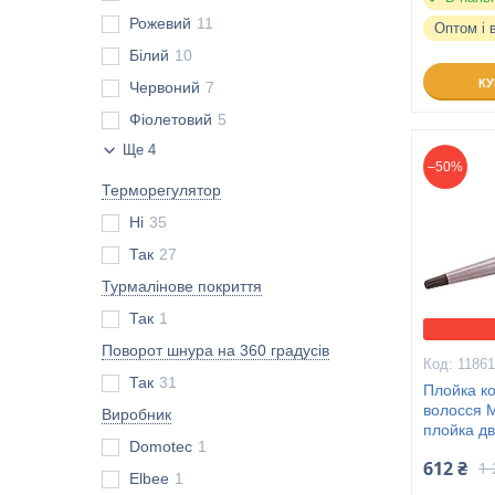
Рожевий
11
Оптом і 
Білий
10
К
Червоний
7
Фіолетовий
5
Ще 4
–50%
Терморегулятор
Ні
35
Так
27
Турмалінове покриття
Так
1
Поворот шнура на 360 градусів
1186
Так
31
Плойка ко
волосся 
Виробник
плойка д
Domotec
1
612 ₴
1 
Elbee
1