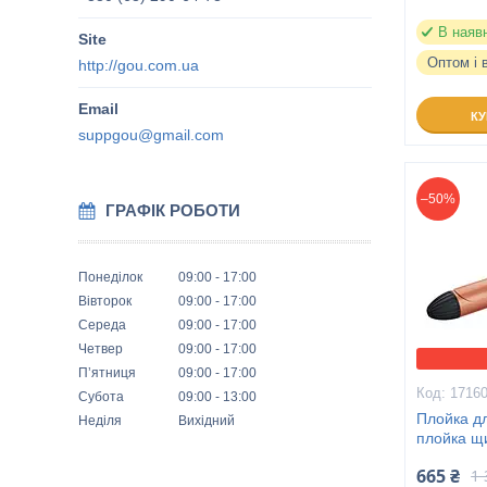
В наяв
Оптом і 
http://gou.com.ua
К
suppgou@gmail.com
–50%
ГРАФІК РОБОТИ
Понеділок
09:00
17:00
Вівторок
09:00
17:00
Середа
09:00
17:00
Четвер
09:00
17:00
Пʼятниця
09:00
17:00
1716
Субота
09:00
13:00
Плойка д
Неділя
Вихідний
плойка щ
665 ₴
1 