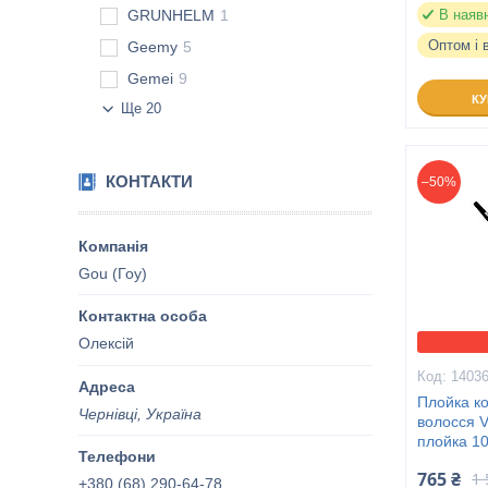
GRUNHELM
1
В наяв
Оптом і 
Geemy
5
Gemei
9
К
Ще 20
КОНТАКТИ
–50%
Gou (Гоу)
Олексій
1403
Плойка ко
Чернівці, Україна
волосся 
плойка 1
765 ₴
1 
+380 (68) 290-64-78