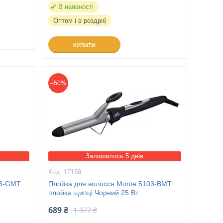
В наявності
Оптом і в роздріб
КУПИТИ
–50%
Залишилось 5 днів
17159
03-GMT
Плойка для волосся Monte 5103-ВMT
плойка щипці Чорний 25 Вт
689 ₴
1 377 ₴