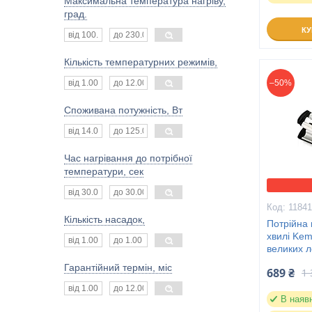
Максимальна температура нагріву,
град.
К
Кількість температурних режимів,
–50%
Споживана потужність, Вт
Час нагрівання до потрібної
температури, сек
1184
Кількість насадок,
Потрійна 
хвилі Kem
великих л
Гарантійний термін, міс
689 ₴
1 
В наяв