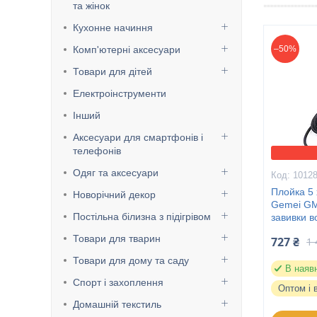
та жінок
Кухонне начиння
Комп'ютерні аксесуари
–50%
Товари для дітей
Електроінструменти
Інший
Аксесуари для смартфонів і
телефонів
Одяг та аксесуари
1012
Плойка 5 
Новорічний декор
Gemei GM
Постільна білизна з підігрівом
завивки в
Товари для тварин
727 ₴
1 
Товари для дому та саду
В наяв
Спорт і захоплення
Оптом і 
Домашній текстиль