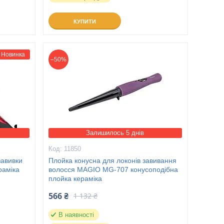
КУПИТИ
Новинка
–50%
Залишилось 5 днів
11850
завивки
Плойка конусна для локонів завивання
раміка
волосся MAGIO MG-707 конусоподібна
плойка кераміка
566 ₴
1 132 ₴
В наявності