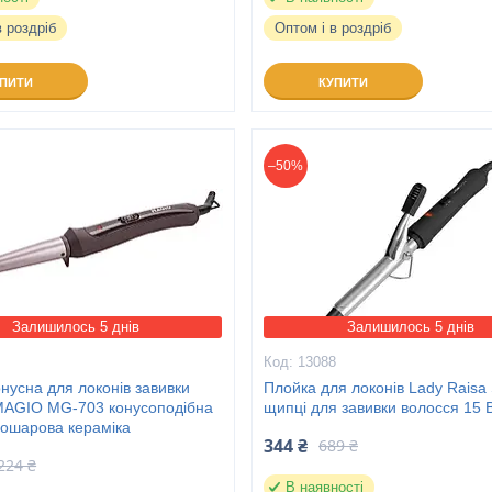
в роздріб
Оптом і в роздріб
УПИТИ
КУПИТИ
–50%
Залишилось 5 днів
Залишилось 5 днів
1
13088
нусна для локонів завивки
Плойка для локонів Lady Raisa
MAGIO MG-703 конусоподібна
щипці для завивки волосся 15 
вошарова кераміка
344 ₴
689 ₴
224 ₴
В наявності