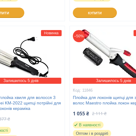
УПИТИ
КУПИТИ
Новинка
–50%
Залишилось 5 днів
Залишилось 5 днів
1
11846
плойка хвиля для волосся 3
Плойка для локонів щипці для 
ei KM-2022 щипці потрійні для
волос Maestro плойка локон ке
оконів кераміка
1 055 ₴
2 111 ₴
377 ₴
В наявності
ності
Оптом і в роздріб