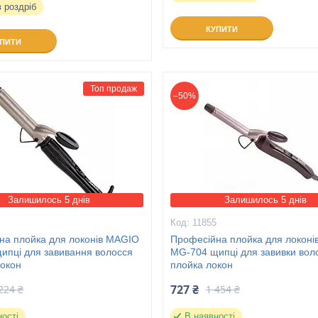
в роздріб
КУПИТИ
УПИТИ
Топ продаж
–50%
Залишилось 5 днів
Залишилось 5 днів
4
11855
на плойка для локонів MAGIO
Професійна плойка для локон
ипці для завивання волосся
MG-704 щипці для завивки вол
локон
плойка локон
727 ₴
224 ₴
1 454 ₴
ності
В наявності