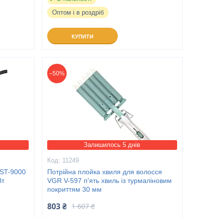
Оптом і в роздріб
КУПИТИ
–50%
Залишилось 5 днів
11249
 ST-9000
Потрійна плойка хвиля для волосся
Вт
VGR V-597 п'ять хвиль із турмаліновим
покриттям 30 мм
803 ₴
1 607 ₴