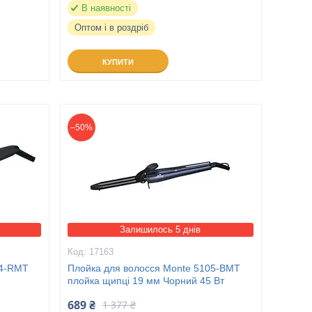
В наявності
Оптом і в роздріб
КУПИТИ
–50%
Залишилось 5 днів
17163
04-RMT
Плойка для волосся Monte 5105-ВMT
плойка щипці 19 мм Чорний 45 Вт
689 ₴
1 377 ₴