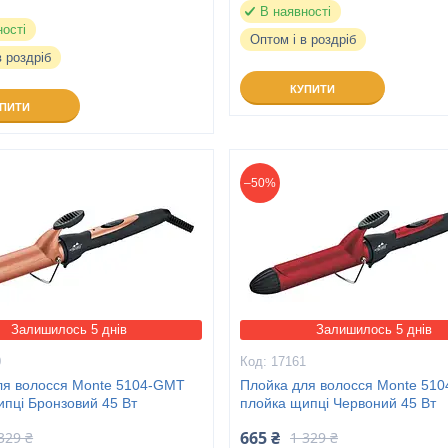
В наявності
ності
Оптом і в роздріб
в роздріб
КУПИТИ
УПИТИ
–50%
Залишилось 5 днів
Залишилось 5 днів
0
17161
ля волосся Monte 5104-GMT
Плойка для волосся Monte 51
ипці Бронзовий 45 Вт
плойка щипці Червоний 45 Вт
665 ₴
329 ₴
1 329 ₴