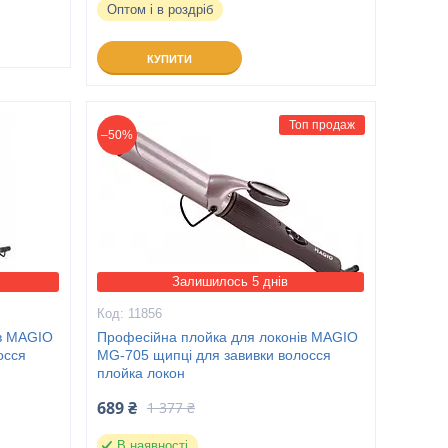
Оптом і в роздріб
КУПИТИ
Топ продаж
–50%
Залишилось 5 днів
11856
ів MAGIO
Професійна плойка для локонів MAGIO
осся
MG-705 щипці для завивки волосся
плойка локон
689 ₴
1 377 ₴
В наявності