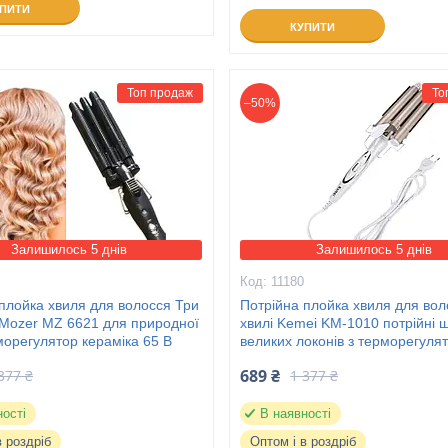
УПИТИ
КУПИТИ
Топ продаж
То
–50%
Залишилось 5 днів
Залишилось 5 днів
4
11180
плойка хвиля для волосся Три
Потрійна плойка хвиля для вол
 Mozer MZ 6621 для природної
хвилі Kemei KM-1010 потрійні 
морегулятор кераміка 65 В
великих локонів з терморегуля
689 ₴
377 ₴
1 377 ₴
ності
В наявності
в роздріб
Оптом і в роздріб