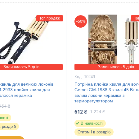
Топ продаж
То
–50%
Залишилось 5 днів
Залишилось 5 днів
8
10249
хвиль для великих локонів
Потрійна плойка хвиля для вол
-2933 плойка хвиля для
Gemei GM-1988 3 хвилі 45 Вт п
олосся кераміка
великі локони кераміка з
терморегулятором
454 ₴
612 ₴
1 224 ₴
ності
В наявності
в роздріб
Оптом і в роздріб