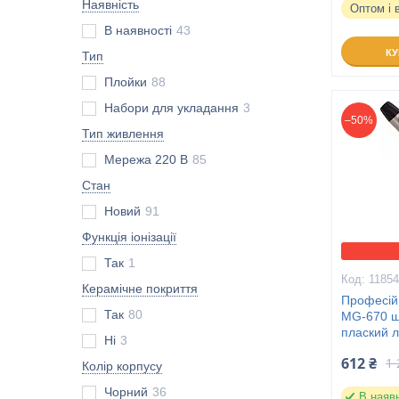
Наявність
Оптом і 
В наявності
43
К
Тип
Плойки
88
Набори для укладання
3
–50%
Тип живлення
Мережа 220 В
85
Стан
Новий
91
Функція іонізації
Так
1
1185
Керамічне покриття
Професій
Так
80
MG-670 щ
плаский 
Ні
3
612 ₴
1 
Колір корпусу
Чорний
36
В наяв