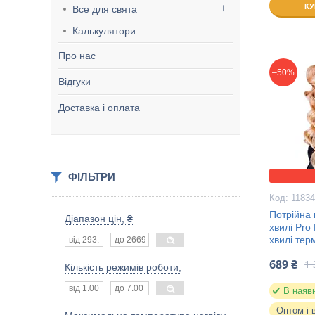
К
Все для свята
Калькулятори
Про нас
–50%
Відгуки
Доставка і оплата
ФІЛЬТРИ
1183
Потрійна 
Діапазон цін, ₴
хвилі Pro
хвилі тер
689 ₴
1 
Кількість режимів роботи,
В наяв
Оптом і 