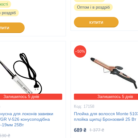
ності
Оптом і в роздріб
в роздріб
КУПИТИ
УПИТИ
–50%
Залишилось 5 днів
Залишилось 5 днів
6
17158
нусна для локонів завивки
Плойка для волосся Monte 51
VGR V-526 конусоподібна
плойка щипці Бронзовий 25 Вт
0-19мм 25Вт
689 ₴
1 377 ₴
530 ₴